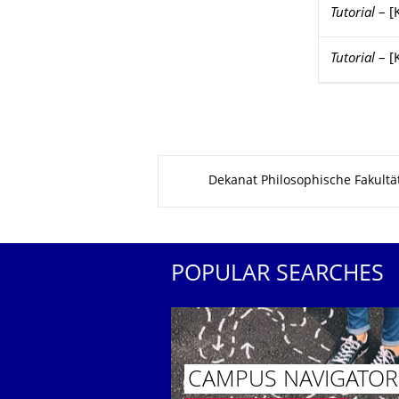
Tutorial
–
[
Tutorial
–
[
About this page
Dekanat Philosophische Fakultä
POPULAR SEARCHES
CAMPUS NAVIGATOR