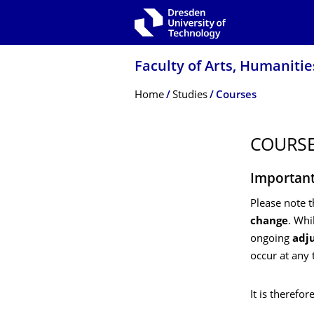
Skip to main navigation
Skip to search
Skip to content
Faculty of Arts, Humanitie
Breadcrumb Menu
Home
Studies
Courses
COURS
Important
Please note t
change
. Whi
ongoing
adj
occur at any 
It is therefo