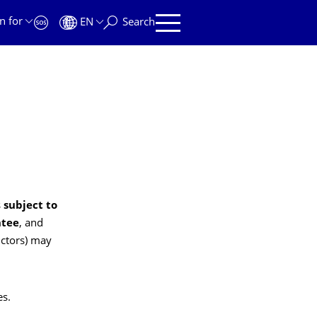
n for
EN
Search
s
subject to
ntee
, and
uctors) may
es.