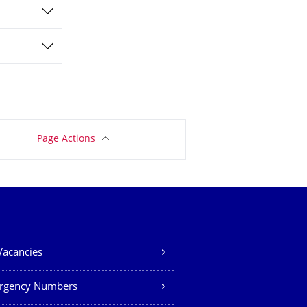
Page Actions
Vacancies
rgency Numbers