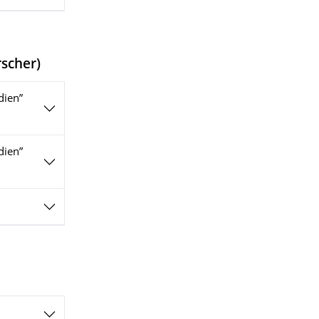
rscher
)
dien”
dien”