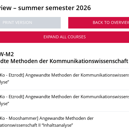
view
–
summer semester 2026
PRINT VERSION
BACK TO OVERVIE
EXPAND ALL COURSES
KW-M2
te Methoden der Kommunikationswissenschaft 
[Ko - Etzrodt] Angewandte Methoden der Kommunikationswissensc
lyse”
[Ko - Etzrodt] Angewandte Methoden der Kommunikationswissensc
lyse”
[Ko - Mooshammer] Angewandte Methoden der
ionswissenschaft II “Inhaltsanalyse”