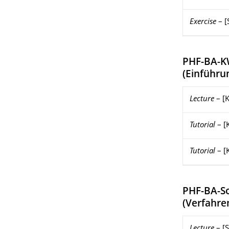
Exercise
–
[
PHF-BA-K
(
Einführu
Lecture
–
[
Tutorial
–
[
Tutorial
–
[
PHF-BA-S
(
Verfahre
Lecture
–
[