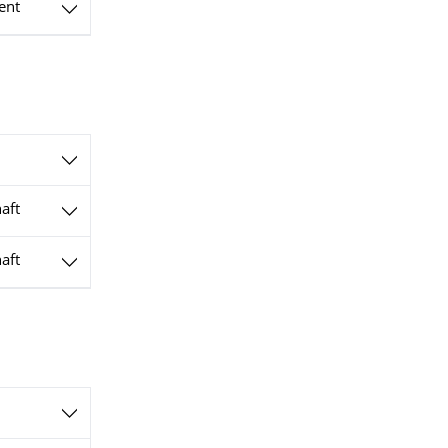
ent
aft
aft