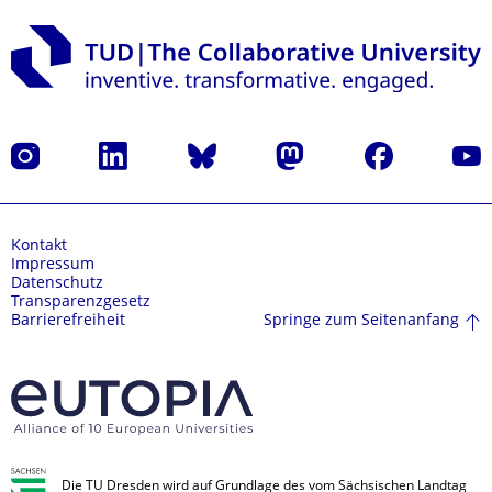
Instagram
LinkedIn
Bluesky
Mastodon
Facebook
Yout
Kontakt
Impressum
Datenschutz
Transparenzgesetz
Springe zum Seitenanfang
Barrierefreiheit
Die TU Dresden wird auf Grundlage des vom Sächsischen Landtag