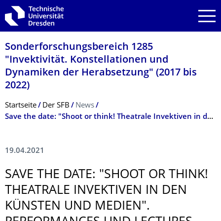
Zur Hauptnavigation springen
Zur Suche springen
Zum Inhalt springen
Sonderforschungs­bereich 1285
"Invektivität. Konstellationen und
Dynamiken der Herabsetzung" (2017 bis
2022)
Breadcrumb-Menü
Startseite
Der SFB
News
Save the date: "Shoot or think! Theatrale Invektiven in den Künsten und Medien". Performances und Lectures am 06. und 07. Mai 2021
19.04.2021
SAVE THE DATE: "SHOOT OR THINK!
THEATRALE INVEKTIVEN IN DEN
KÜNSTEN UND MEDIEN".