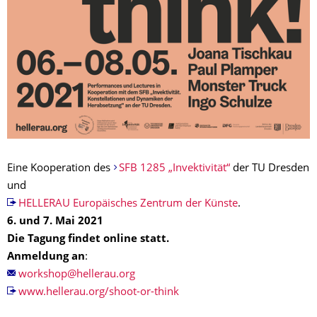
Eine Kooperation des
SFB 1285 „Invektivität“
der TU Dresden
und
HELLERAU Europäisches Zentrum der Künste
.
6. und 7. Mai 2021
Die Tagung findet online statt.
Anmeldung an
:
www.hellerau.org/shoot-or-think