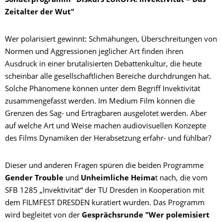
Sonderprogramm "Diskurs EUROPA: Invektivität – Das
Zeitalter der Wut"
Wer polarisiert gewinnt: Schmähungen, Überschreitungen von
Normen und Aggressionen jeglicher Art finden ihren
Ausdruck in einer brutalisierten Debattenkultur, die heute
scheinbar alle gesellschaftlichen Bereiche durchdrungen hat.
Solche Phänomene können unter dem Begriff Invektivität
zusammengefasst werden. Im Medium Film können die
Grenzen des Sag- und Ertragbaren ausgelotet werden. Aber
auf welche Art und Weise machen audiovisuellen Konzepte
des Films Dynamiken der Herabsetzung erfahr- und fühlbar?
Dieser und anderen Fragen spüren die beiden Programme
Gender Trouble
und
Unheimliche Heima
t nach, die vom
SFB 1285 „Invektivität“ der TU Dresden in Kooperation mit
dem FILMFEST DRESDEN kuratiert wurden. Das Programm
wird begleitet von der
Gesprächsrunde "Wer polemisiert