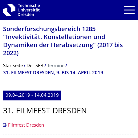
Zur Hauptnavigation springen
Zur Suche springen
Zum Inhalt springen
Sonderforschungs­bereich 1285
"Invektivität. Konstellationen und
Dynamiken der Herabsetzung" (2017 bis
2022)
Breadcrumb-Menü
Startseite
Der SFB
Termine
31. FILMFEST DRESDEN, 9. BIS 14. APRIL 2019
09.04.2019 - 14.04.2019
31. FILMFEST DRESDEN
Filmfest Dresden