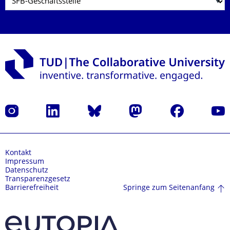
Instagram
LinkedIn
Bluesky
Mastodon
Facebook
Yout
Kontakt
Impressum
Datenschutz
Transparenzgesetz
Springe zum Seitenanfang
Barrierefreiheit