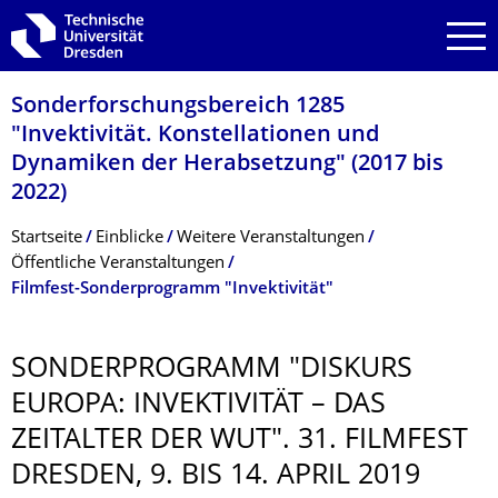
Zur Hauptnavigation springen
Zur Suche springen
Zum Inhalt springen
Sonderforschungs­bereich 1285
"Invektivität. Konstellationen und
Dynamiken der Herabsetzung" (2017 bis
2022)
Breadcrumb-Menü
Startseite
Einblicke
Weitere Veranstaltungen
Öffentliche Veranstaltungen
Filmfest-Sonderprogramm "Invektivität"
SONDERPROGRAMM "DISKURS
EUROPA: INVEKTIVITÄT – DAS
ZEITALTER DER WUT". 31. FILMFEST
DRESDEN, 9. BIS 14. APRIL 2019