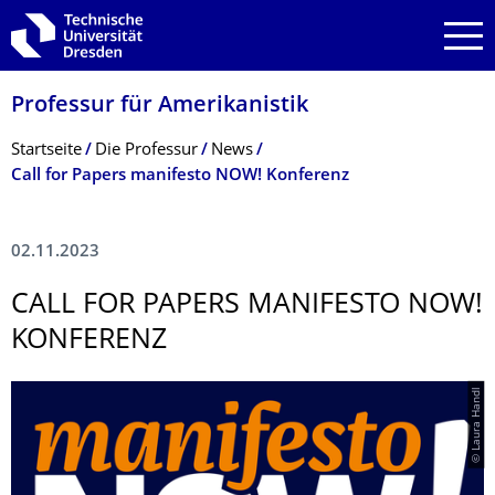
Zur Hauptnavigation springen
Zur Suche springen
Zum Inhalt springen
Professur für Amerikanistik
Breadcrumb-Menü
Startseite
Die Professur
News
Call for Papers manifesto NOW! Konferenz
02.11.2023
CALL FOR PAPERS MANIFESTO NOW!
KONFERENZ
© Laura Handl