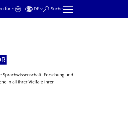
en für
DE
Suche
OR
he Sprachwissenschaft! Forschung und
 in all ihrer Vielfalt: ihrer
OR