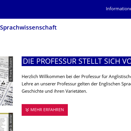
Information
e Sprachwissenschaft
© Frank Täubert
DIE PROFESSUR STELLT SICH V
Herzlich Willkommen bei der Professur für Anglistisc
Lehre an unserer Professur gelten der Englischen Sprache
Geschichte und ihren Varietäten.
MEHR ERFAHREN
DIE PROFESSUR STELLT SICH V
© Ashleigh D. Möller