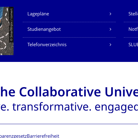
Unsere Dienste
© Smarterpix / tomert
Lagepläne
Stel
Studienangebot
Not
Telefonverzeichnis
SLUB
parenzgesetz
Barrierefreiheit