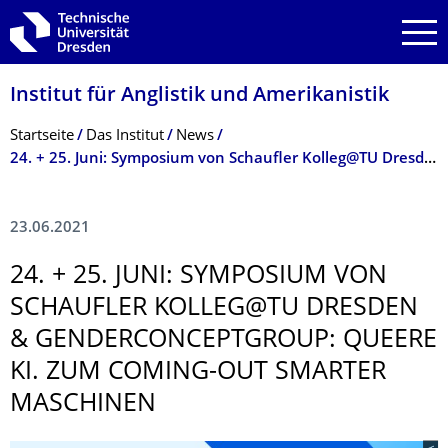
Zur Hauptnavigation springen
Zur Suche springen
Zum Inhalt springen
Institut für Anglistik und Amerikanistik
Breadcrumb-Menü
Startseite
Das Institut
News
24. + 25. Juni: Symposium von Schaufler Kolleg@TU Dresden & GenderConceptGroup: Queere KI. Zum Coming-out smarter Maschinen
23.06.2021
24. + 25. JUNI: SYMPOSIUM VON
SCHAUFLER KOLLEG@TU DRESDEN
& GENDERCONCEPT­GROUP: QUEERE
KI. ZUM COMING-OUT SMARTER
MASCHINEN