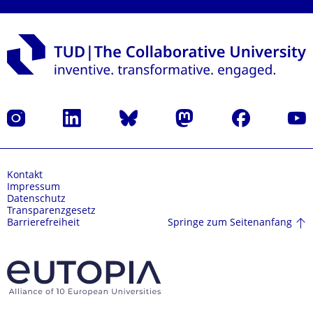
Instagram
LinkedIn
Bluesky
Mastodon
Facebook
Yout
Kontakt
Impressum
Datenschutz
Transparenzgesetz
Springe zum Seitenanfang
Barrierefreiheit