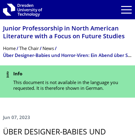
Skip to main navigation
Skip to search
Skip to content
Junior Professorship in North American
Literature with a Focus on Future Studies
Breadcrumb Menu
Home
The Chair
News
Über Designer-Babies und Horror-Viren: Ein Abend über Science-Fiction und Genetik im Film | Gäste: Dr. Lars Schmeink und Dr. Johanna Bischof; Moderation: Julia Gatermann | 14. Jun, Mi., 19:00 Uhr Deutsches Hygiene Museum Dresden
Status Message
Info
This document is not available in the language you
requested. It is therefore shown in German.
Jun 07, 2023
ÜBER DESIGNER-BABIES UND