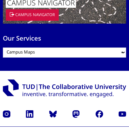
CAMPUS NAVIGATOR
CAMPUS NAVIGATOR
Our Services
Instagram
LinkedIn
Bluesky
Mastodon
Facebook
YouT