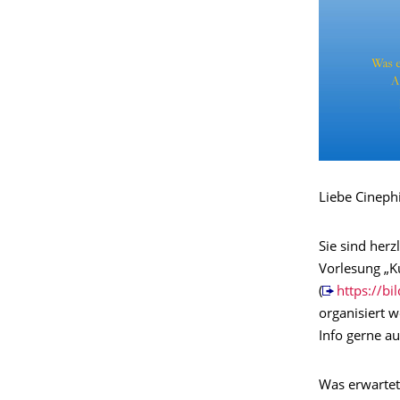
Liebe Cinephi
Sie sind her
Vorlesung „Ku
(
https://b
organisiert w
Info gerne a
Was erwartet