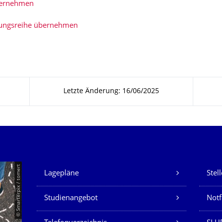
bernehmen
tungsreihe übernehmen
Letzte Änderung: 16/06/2025
Unsere Dienste
© Smarterpix / tomert
Lagepläne
Stel
Studienangebot
Not