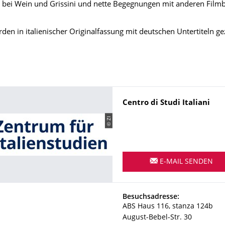
 bei Wein und Grissini und nette Begegnungen mit anderen Filmb
den in italienischer Originalfassung mit deutschen Untertiteln gez
Name
Centro di Studi Italiani
© ZI
E-MAIL SENDEN
Adresse
Besuchsadresse:
ABS Haus 116, stanza 124b
August-Bebel-Str. 30