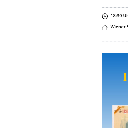
Zeit
18:30
U
Ort
Wiener 