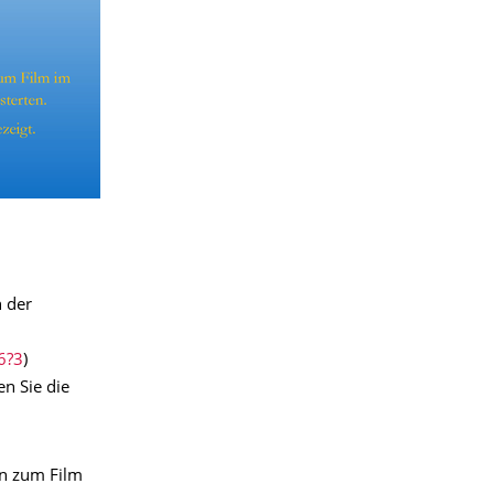
n der
6?3
)
en Sie die
on zum Film