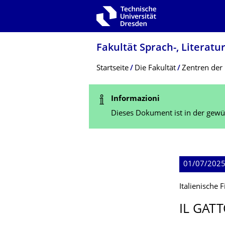
Zur Hauptnavigation springen
Zur Suche springen
Zum Inhalt springen
Fakultät Sprach-, Literatu
Breadcrumb-Menü
Startseite
Die Fakultät
Zentren der 
Statusmeldung
Informazioni
Dieses Dokument ist in der gewün
01/07/2025;
Italienische
IL GAT