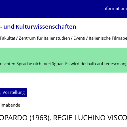
Information
r- und Kulturwissenschaf­ten
Fakultät
Zentrum für Italienstudien
Eventi
Italienische Filmab
schten Sprache nicht verfügbar. Es wird deshalb auf tedesco ang
 Vorstellung
 Filmabende
TOPARDO (1963), REGIE LUCHINO VISC