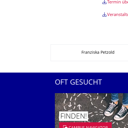
Termin ü
Veranstal
Zu dieser Seite
Franziska Petzold
OFT GESUCHT
FINDEN!