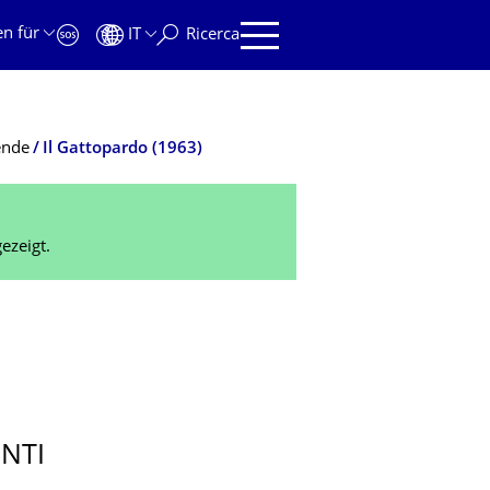
en für
IT
Ricerca
ende
Il Gattopardo (1963)
ezeigt.
ONTI