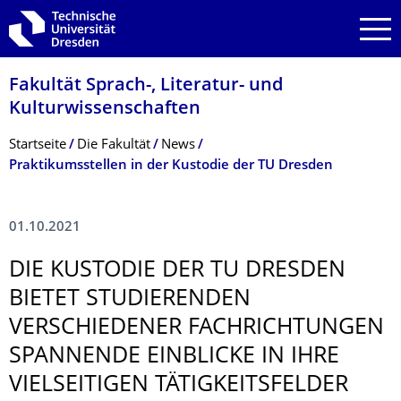
Zur Hauptnavigation springen
Zur Suche springen
Zum Inhalt springen
Fakultät Sprach-, Literatur- und
Kulturwissenschaf­ten
Breadcrumb-Menü
Startseite
Die Fakultät
News
Praktikumsstellen in der Kustodie der TU Dresden
01.10.2021
DIE KUSTODIE DER TU DRESDEN
BIETET STUDIERENDEN
VERSCHIEDENER FACHRICHTUNGEN
SPANNENDE EINBLICKE IN IHRE
VIELSEITIGEN TÄTIGKEITSFEL­DER