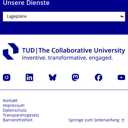
Unsere Dienste
Instagram
LinkedIn
Bluesky
Mastodon
Facebook
Yout
Kontakt
Impressum
Datenschutz
Transparenzgesetz
Springe zum Seitenanfang
Barrierefreiheit