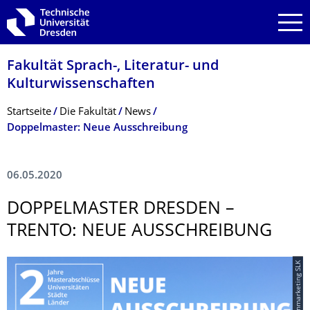
Zur Hauptnavigation springen
Zur Suche springen
Zum Inhalt springen
Fakultät Sprach-, Literatur- und
Kulturwissenschaf­ten
Breadcrumb-Menü
Startseite
Die Fakultät
News
Doppelmaster: Neue Ausschreibung
06.05.2020
DOPPELMASTER DRESDEN –
TRENTO: NEUE AUSSCHREIBUNG
© Studierendenmarketing SLK