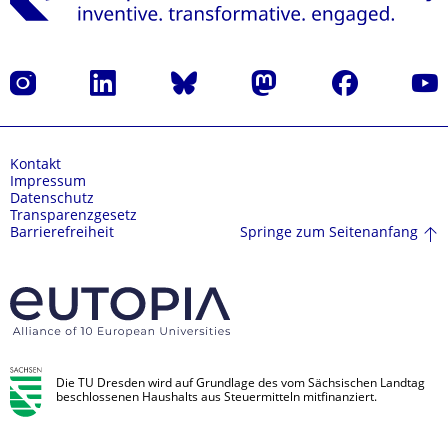
Instagram
LinkedIn
Bluesky
Mastodon
Facebook
Yout
Kontakt
Impressum
Datenschutz
Transparenzgesetz
Springe zum Seitenanfang
Barrierefreiheit
Die TU Dresden wird auf Grundlage des vom Sächsischen Landtag
beschlossenen Haushalts aus Steuermitteln mitfinanziert.