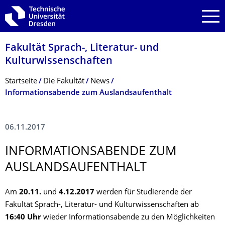
Zur Hauptnavigation springen
Zur Suche springen
Zum Inhalt springen
Fakultät Sprach-, Literatur- und
Kulturwissenschaf­ten
Breadcrumb-Menü
Startseite
Die Fakultät
News
Informati­onsabende zum Auslandsauf­enthalt
06.11.2017
INFORMATI­ONSABENDE ZUM
AUSLANDSAUF­ENTHALT
Am
20.11.
und
4.12.2017
werden für Studierende der
Fakultät Sprach-, Literatur- und Kulturwissenschaften ab
16:40 Uhr
wieder Informationsabende zu den Möglichkeiten