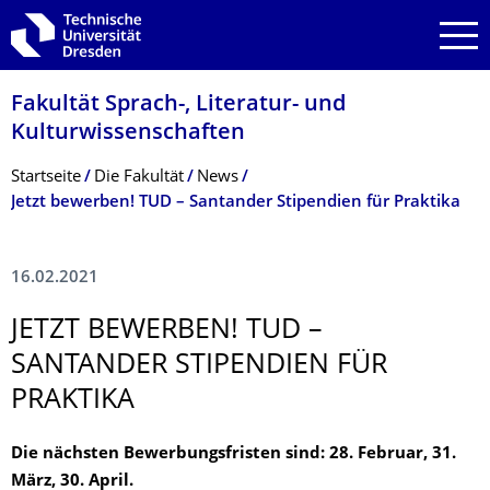
Zur Hauptnavigation springen
Zur Suche springen
Zum Inhalt springen
Fakultät Sprach-, Literatur- und
Kulturwissenschaf­ten
Breadcrumb-Menü
Startseite
Die Fakultät
News
Jetzt bewerben! TUD – Santander Stipendien für Praktika
16.02.2021
JETZT BEWERBEN! TUD –
SANTANDER STIPENDIEN FÜR
PRAKTIKA
Die nächsten Bewerbungsfristen sind: 28. Februar, 31.
März, 30. April.