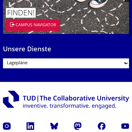
FINDEN!
CAMPUS NAVIGATOR
Unsere Dienste
Instagram
LinkedIn
Bluesky
Mastodon
Facebook
Yout