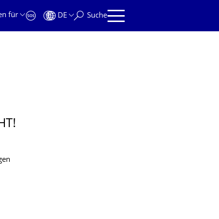
en für
DE
Suche
HT!
igen