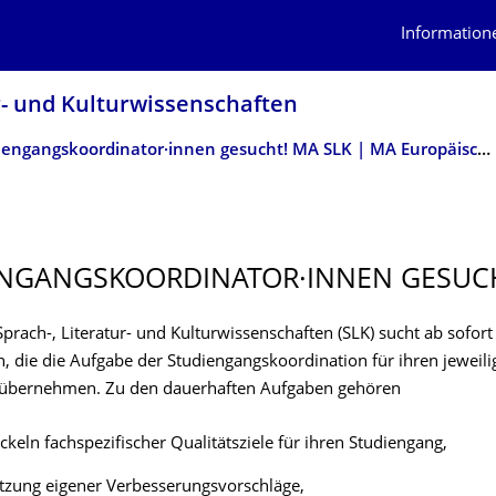
Information
r- und Kulturwissenschaf­ten
Studiengangskoordinator·innen gesucht! MA SLK | MA Europäische Sprachen| BA SLK
NGANGSKO­ORDINATOR·INNEN GESUC
Sprach-, Literatur- und Kulturwissenschaften
(SLK) sucht
ab sofort
n
,
die
die Aufgabe
der
Studiengangskoordination
für ihren jeweil
übernehmen. Zu
den
dauerhaften
Aufgaben
gehören
ckeln fachspezifischer Qualitätsziele für ihren Studiengang,
zung eigener Verbesserungsvorschläge,