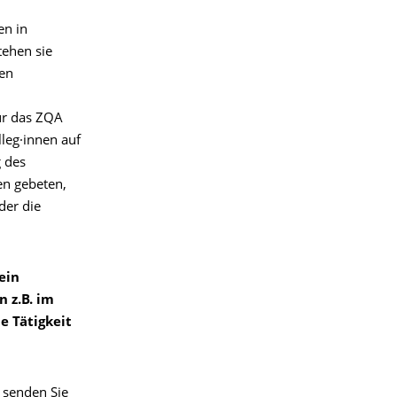
en
in
tehen sie
den
ür das ZQA
lleg·innen
auf
g des
en
gebeten,
 der die
 ein
nn
z.B
. im
e Tätigkeit
 senden Sie