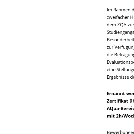
Im
Rahmen 
zweifacher
H
dem ZQA
zu
Studiengangs
Besonderhei
zur Verfügun
die Befragu
Evaluationsb
eine Stellun
Ergebnisse de
Ernannt
we
Zertifikat ü
AQua
-Bere
mit 2h/Woc
Bewerbunge