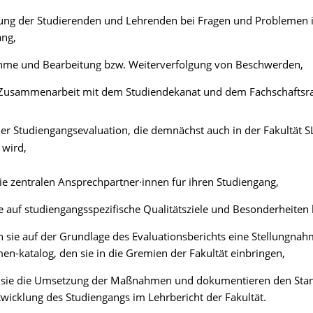
ung der Studierenden und Lehrenden bei Fragen und Problemen 
ang,
me und Bearbeitung bzw. Weiterverfolgung von Beschwerden,
Zusammenarbeit mit dem
Studiendekanat
und dem
Fachschaftsr
der
Studiengangsevaluation
, die demnächst auch in der Fakultät S
t
wird
,
die zentralen
Ansprechpartner·innen
für ihren
Studiengang,
e auf
studiengangsspezifische
Qualitätsziele und Besonderheiten 
en
sie auf der Grundlage des Evaluationsberichts eine Stellungna
en-katalog
, den sie in die Gremien der Fakultät einbringen,
n
sie die Umsetzung der Maßnahmen und dokumentieren den Sta
twicklung
des Studiengangs
im Lehrbericht der Fakultät.