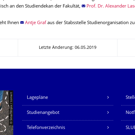
nisch an den Studiendekan
der Fakultät,
Prof. Dr. Alexander Las
teht Ihnen
Antje Graf
aus der
Stabsstelle Studienorganisation z
Letzte Änderung: 06.05.2019
Unsere Dienste
© Smarterpix / tomert
Lagepläne
Stel
Studienangebot
Not
Telefonverzeichnis
SLUB