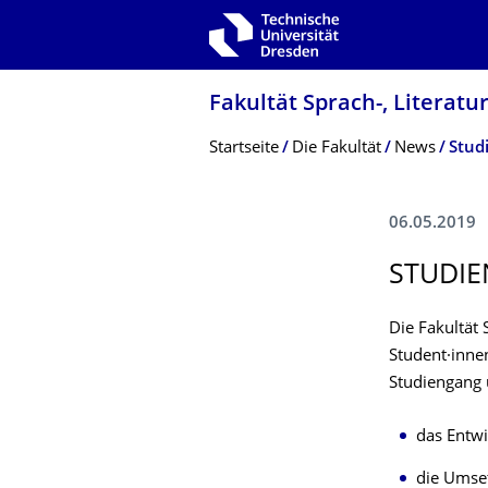
Zur Hauptnavigation springen
Zur Suche springen
Zum Inhalt springen
Fakultät Sprach-, Literatu
Breadcrumb-Menü
Startseite
Die Fakultät
News
06.05.2019
STUDIE
Die Fakultät 
Student·inne
Studiengang
das
Entwi
die
Umset