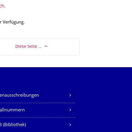
ch
.
ur
Verfügung.
Diese Seite …
lenausschreibungen
fallnummern
 (Bibliothek)