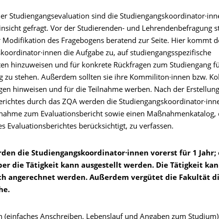
der
Studiengangsevaluation
sind die
Studiengangskoordinator·inn
insicht gefragt. Vor der Studierenden- und
Lehrendenbefragung
s
r Modifikation
des Fragebogens beratend zur Seite. Hier kommt 
koordinator·innen
die
Aufgabe zu, auf
studiengangsspezifische
ten hinzuweisen und
für konkrete
Rückfragen zum Studiengang f
g zu stehen. Außerdem sollten sie
ihre
Kommiliton·innen
bzw.
Ko
ngen hinweisen
und für
die Teilnahme werben. Nach der Erstellun
erichtes
durch das ZQA werden
die
Studiengangskoordinator·inn
gnahme zum Evaluationsbericht sowie
einen Maßnahmenkatalog
,
s Evaluationsberichtes berücksichtigt, zu verfassen.
rden die
Studiengangskoordinator·innen
vorerst für 1 Jahr;
ber die Tätigkeit kann ausgestellt werden. Die Tätigkeit ka
ich angerechnet
werden.
Außerdem
vergütet die
Fakultät di
he.
n
(einfaches Anschreiben, Lebenslauf und Angaben zum Studium)