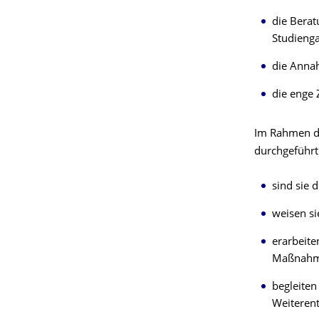
die
Berat
Studieng
die
Annah
die
enge 
Im
Rahmen 
durchgeführ
sind
sie 
weisen
si
erarbeit
Maßnahm
begleite
Weiteren