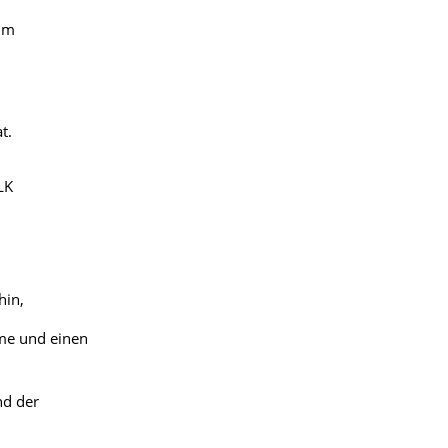
im
at
.
LK
hin,
hme und
einen
nd der