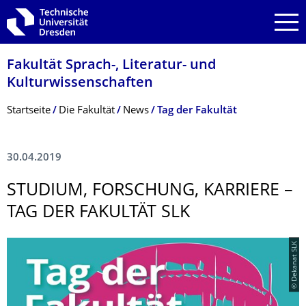
Zur Hauptnavigation springen
Zur Suche springen
Zum Inhalt springen
Fakultät Sprach-, Literatur- und
Kulturwissenschaf­ten
Breadcrumb-Menü
Startseite
Die Fakultät
News
Tag der Fakultät
30.04.2019
STUDIUM, FORSCHUNG, KARRIERE –
TAG DER FAKULTÄT SLK
© Dekanat SLK