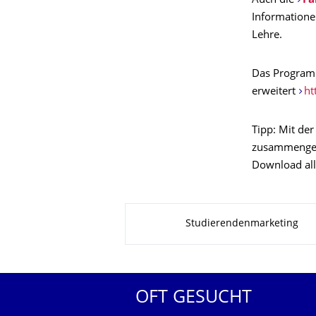
Auch die
Fa
Informationen
Lehre.
Das Programm
erweitert
ht
Tipp: Mit de
zusammenges
Download all
Zu dieser Seite
Studierendenmarketing
OFT GESUCHT