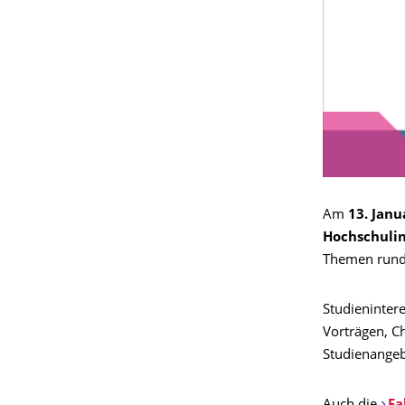
Am
13. Janu
Hochschuli
Themen rund 
Studieninter
Vorträgen, C
Studienangeb