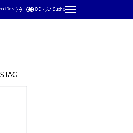
en für
DE
Suche
NSTAG