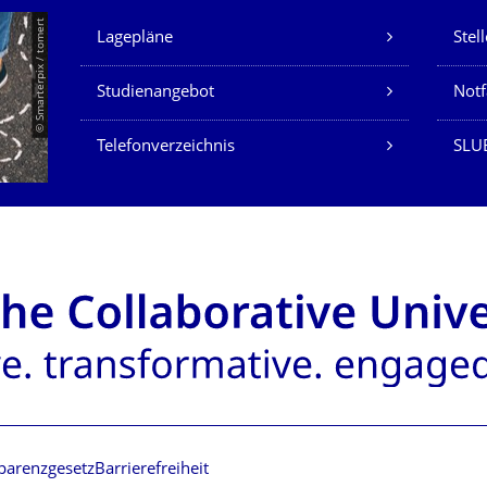
Unsere Dienste
© Smarterpix / tomert
Lagepläne
Stel
Studienangebot
Not
Telefonverzeichnis
SLUB
parenzgesetz
Barrierefreiheit