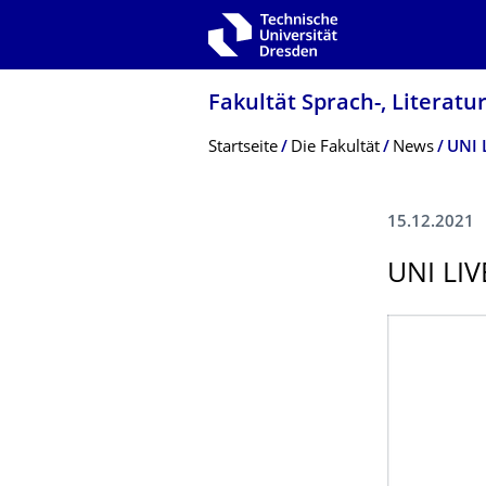
Zur Hauptnavigation springen
Zur Suche springen
Zum Inhalt springen
Fakultät Sprach-, Literatu
Breadcrumb-Menü
Startseite
Die Fakultät
News
UNI 
15.12.2021
UNI LI