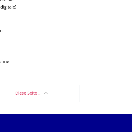
ten Sie
digitale)
en
2
ohne
Diese Seite …