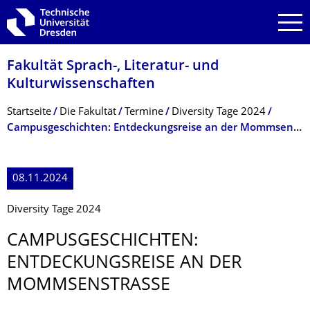
Zur Hauptnavigation springen
Zur Suche springen
Zum Inhalt springen
Fakultät Sprach-, Literatur- und
Kulturwissenschaf­ten
Breadcrumb-Menü
Startseite
Die Fakultät
Termine
Diversity Tage 2024
Campusgeschichten: Entdeckungsreise an der Mommsenstraße
08.11.2024
Diversity Tage 2024
CAMPUSGESCHICH­TEN:
ENTDECKUNGSREI­SE AN DER
MOMMSENSTRASSE