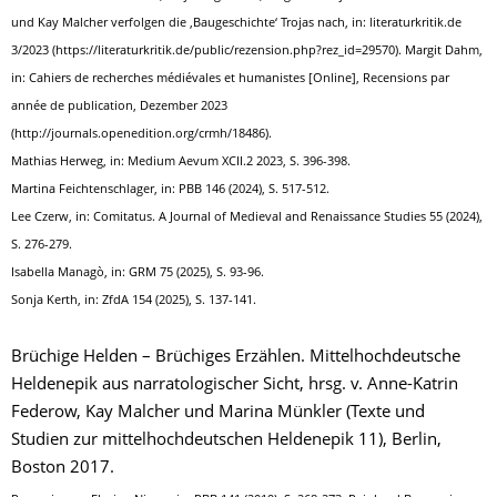
und Kay Malcher verfolgen die ‚Baugeschichte‘ Trojas nach, in: literaturkritik.de
3/2023 (https://literaturkritik.de/public/rezension.php?rez_id=29570). Margit Dahm,
in: Cahiers de recherches médiévales et humanistes [Online], Recensions par
année de publication, Dezember 2023
(http://journals.openedition.org/crmh/18486).
Mathias Herweg, in: Medium Aevum XCII.2 2023, S. 396-398.
Martina Feichtenschlager, in: PBB 146 (2024), S. 517-512.
Lee Czerw, in: Comitatus. A Journal of Medieval and Renaissance Studies 55 (2024),
S. 276-279.
Isabella Managò, in: GRM 75 (2025), S. 93-96.
Sonja Kerth, in: ZfdA 154 (2025), S. 137-141.
Brüchige Helden – Brüchiges Erzählen. Mittelhochdeutsche
Heldenepik aus narratologischer Sicht, hrsg. v. Anne-Katrin
Federow, Kay Malcher und Marina Münkler (Texte und
Studien zur mittelhochdeutschen Heldenepik 11), Berlin,
Boston 2017.