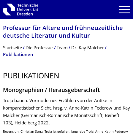
Zur Hauptnavigation springen
Zur Suche springen
Zum Inhalt springen
Professur für Ältere und frühneuzeitliche
deutsche Literatur und Kultur
Breadcrumb-Menü
Startseite
Die Professur
Team
Dr. Kay Malcher
Publikationen
PUBLIKATIONEN
Monographien / Herausgeberschaft
Troja bauen. Vormodernes Erzählen von der Antike in
komparatistischer Sicht, hrsg. v. Anne-Katrin Federow und Kay
Malcher (Germanisch-Romanische Monatsschrift, Beiheft
103), Heidelberg 2022.
Rezension: Christian Storz, Troja ist gefallen, lang lebe Troja! Anne-Katrin Federow