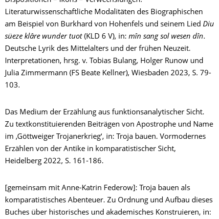
Dispositionen – Ikons – Verwechslungen.
Literaturwissenschaftliche Modalitäten des Biographischen
am Beispiel von Burkhard von Hohenfels und seinem Lied
Diu
süeze klâre wunder tuot
(KLD 6 V), in:
mîn sang sol wesen dîn
.
Deutsche Lyrik des Mittelalters und der frühen Neuzeit.
Interpretationen, hrsg. v. Tobias Bulang, Holger Runow und
Julia Zimmermann (FS Beate Kellner), Wiesbaden 2023, S. 79-
103.
Das Medium der Erzählung aus funktionsanalytischer Sicht.
Zu textkonstituierenden Beiträgen von Apostrophe und Name
im ‚Göttweiger Trojanerkrieg‘, in: Troja bauen. Vormodernes
Erzählen von der Antike in komparatistischer Sicht,
Heidelberg 2022, S. 161-186.
[gemeinsam mit Anne-Katrin Federow]: Troja bauen als
komparatistisches Abenteuer. Zu Ordnung und Aufbau dieses
Buches über historisches und akademisches Konstruieren, in: