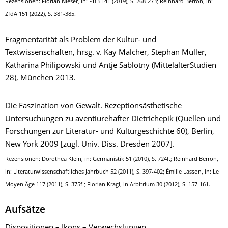
Rezensionen: Florian Nieser, in: PBB 141 (2019), S. 268-273;
Reinhard Berron, in:
ZfdA 151 (2022), S. 381-385.
Fragmentarität als Problem der Kultur- und
Textwissenschaften, hrsg. v. Kay Malcher, Stephan Müller,
Katharina Philipowski und Antje Sablotny (MittelalterStudien
28), München 2013.
Die Faszination von Gewalt. Rezeptionsästhetische
Untersuchungen zu aventiurehafter Dietrichepik (Quellen und
Forschungen zur Literatur- und Kulturgeschichte 60), Berlin,
New York 2009 [zugl. Univ. Diss. Dresden 2007].
Rezensionen: Dorothea Klein, in: Germanistik 51 (2010), S. 724f.; Reinhard Berron,
in: Literaturwissenschaftliches Jahrbuch 52 (2011), S. 397-402; Émilie Lasson, in: Le
Moyen Âge 117 (2011), S. 375f.; Florian Kragl, in Arbitrium 30 (2012), S. 157-161.
Aufsätze