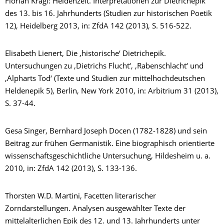
Florian Kragl: Heldenzeit. Interpretationen zur Dietrichepik
des 13. bis 16. Jahrhunderts (Studien zur historischen Poetik
12), Heidelberg 2013, in: ZfdA 142 (2013), S. 516-522.
Elisabeth Lienert, Die ‚historische‘ Dietrichepik.
Untersuchungen zu ‚Dietrichs Flucht‘, ‚Rabenschlacht‘ und
‚Alpharts Tod‘ (Texte und Studien zur mittelhochdeutschen
Heldenepik 5), Berlin, New York 2010, in: Arbitrium 31 (2013),
S. 37-44.
Gesa Singer, Bernhard Joseph Docen (1782-1828) und sein
Beitrag zur frühen Germanistik. Eine biographisch orientierte
wissenschaftsgeschichtliche Untersuchung, Hildesheim u. a.
2010, in: ZfdA 142 (2013), S. 133-136.
Thorsten W.D. Martini, Facetten literarischer
Zorndarstellungen. Analysen ausgewählter Texte der
mittelalterlichen Epik des 12. und 13. Jahrhunderts unter