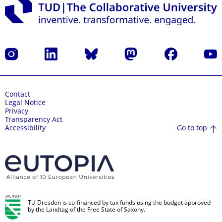
Instagram
LinkedIn
Bluesky
Mastodon
Facebook
YouT
Contact
Legal Notice
Privacy
Transparency Act
Go to top
Accessibility
TU Dresden is co-financed by tax funds using the budget approved
by the Landtag of the Free State of Saxony.