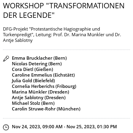
WORKSHOP "TRANSFORMATION­EN
DER LEGENDE"
DFG-Projekt "Protestantische Hagiographie und
Türkenpredigt", Leitung: Prof. Dr. Marina Münkler und Dr.
Antje Sablotny
Speaker(s)
Emma Brucklacher (Bern)
Nicolas Detering (Bern)
Cora Dietl (Gießen)
Caroline Emmelius (Eichstätt)
Julia Gold (Bielefeld)
Cornelia Herberichs (Fribourg)
Marina Münkler (Dresden)
Antje Sablotny (Dresden)
Michael Stolz (Bern)
Carolin Struwe-Rohr (München)
Start and end time
Nov 24, 2023, 09:00 AM - Nov 25, 2023, 01:30 PM