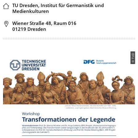
Location
TU Dresden, Institut für Germanistik und
Medienkulturen
Address
Wiener Straße 48, Raum 016
01219 Dresden
© TUD