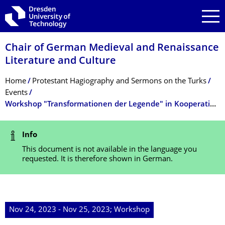
Skip to main navigation
Skip to search
Skip to content
Chair of German Medieval and Renaissance
Literature and Culture
Breadcrumb Menu
Home
Protestant Hagiography and Sermons on the Turks
Events
Workshop "Transformationen der Legende" in Kooperation mit Bern und Fribourg
Status Message
Info
This document is not available in the language you
requested. It is therefore shown in German.
Nov 24, 2023 - Nov 25, 2023; Workshop