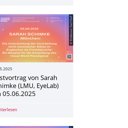
© Professur DaZ/DaF
5.2025
stvortrag von Sarah
himke (LMU, EyeLab)
 05.06.2025
idelberg, HULC Lab) am 26.06.2025
iterlesen
Gastvortrag von Sarah Schimke (LMU, EyeLab) am 05.0