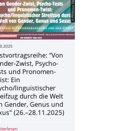
© Professur DaZ/DaF
0.2025
stvortragsreihe: “Von
nder-Zwist, Psycho-
sts und Pronomen-
ist: Ein
ycho/linguistischer
reifzug durch die Welt
n Gender, Genus und
xus" (26.–28.11.2025)
e (45 min/10€)
iterlesen
Gastvortragsreihe: “Von Gender-Zwist, Psycho-Tests und