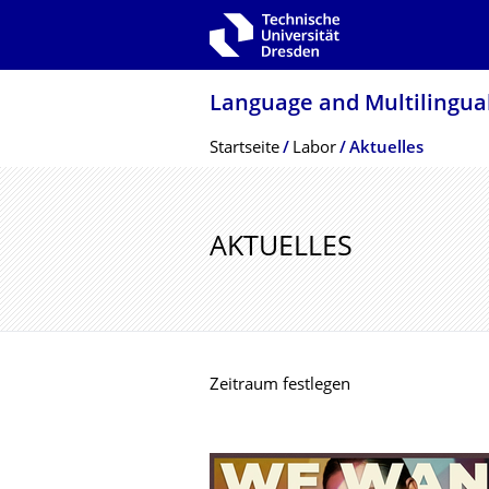
Zur Hauptnavigation springen
Zur Suche springen
Zum Inhalt springen
Language and Multilingua
Breadcrumb-Menü
Startseite
Labor
Aktuelles
AKTUELLES
Zeitraum festlegen