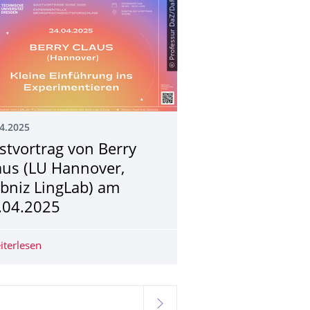
© Professur DaZ/DaF
4.2025
stvortrag von Berry
aus (LU Hannover,
ibniz LingLab) am
.04.2025
zig, LiPsy-Lab) am 15.05.2025
iterlesen
Gastvortrag von Berry Claus (LU Hannover, Leibniz Lin
weiter