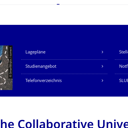
Unsere Dienste
© Smarterpix / tomert
Lagepläne
Stel
Studienangebot
Not
Telefonverzeichnis
SLUB