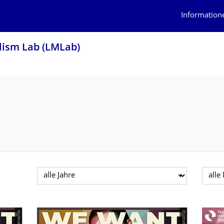
Information
lism Lab (LMLab)
Jahr auswählen
Mona