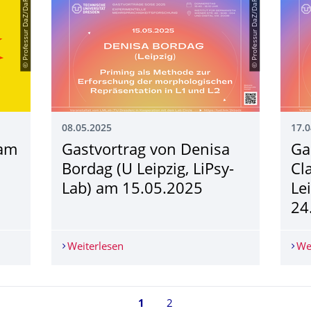
© Professur DaZ/DaF
© Professur DaZ/DaF
08.05.2025
17.0
 am
Gastvortrag von Denisa
Ga
Bordag (U Leipzig, LiPsy-
Cl
Lab) am 15.05.2025
Le
24
 am 21.05.2025 (Dies Academicus)
Weiterlesen
Gastvortrag von Denisa Bordag (U Leip
We
Seite 1, aktuell ausgewählt
1
2