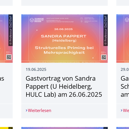
© Professur DaZ/DaF
© Professur DaZ/DaF
19.06.2025
29.0
as
Gastvortrag von Sandra
Ga
Pappert (U Heidelberg,
Sc
HULC Lab) am 26.06.2025
am
as Opitz (U Leipzig, LiPsy-Lab) am 10.07.2025
Weiterlesen
Gastvortrag von Sandra Pappert (U He
We