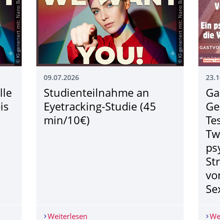
© KI-generiert mit: Nano Banana
© KI-generiert mit: Nano Banana
09.07.2026
23.1
lle
Studienteilnahme an
Ga
is
Eyetracking-Studie (45
Ge
min/10€)
Te
Tw
ps
St
vo
Se
elle (6h/Woche, Okt. 2026 bis März 2027)
Weiterlesen
Studienteilnahme an Eyetracking-Studi
We