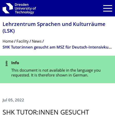
Skip to main navigation
Skip to search
Skip to content
Lehrzentrum Sprachen und Kulturräume
(LSK)
Breadcrumb Menu
Home
Facility
News
SHK Tutor:innen gesucht am MSZ für Deutsch-Intensivkurse für Geflüchtete
Status Message
Info
This document is not available in the language you
requested. It is therefore shown in German.
Jul 05, 2022
SHK TUTOR:INNEN GESUCHT