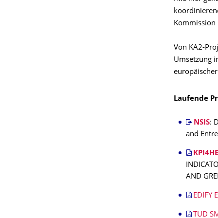
koordinieren
Kommission 
Von KA2-Proj
Umsetzung inn
europäischer
Laufende Pr
NSIS
: 
and Entre
KPI4H
INDICAT
AND GRE
EDIFY 
TUD SM