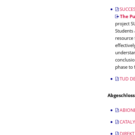
SUCCES
The Pu
project S
Students 
resource 
effective
understan
conclusio
phase to 
TUD DEC
Abgeschloss
ABIONE
CATALY
DIREKT