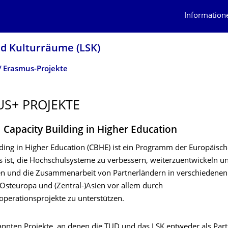
Information
d Kulturräume (LSK)
Erasmus-Projekte
S+ PROJEKTE
 Capacity Building in Higher Education
lding in Higher Education (CBHE) ist ein Programm der Europäisc
es ist, die Hochschulsysteme zu verbessern, weiterzuentwickeln u
n und die Zusammenarbeit von Partnerländern in verschiedenen
 Osteuropa und (Zentral-)Asien vor allem durch
perationsprojekte zu unterstützen.
nannten Projekte, an denen die TUD und das LSK entweder als Part