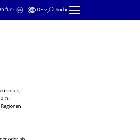
en für
DE
Suche
hen Union,
nd zu
 Regionen
ner oder als