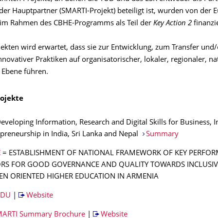
der Hauptpartner (SMARTI-Projekt) beteiligt ist, wurden von der 
im Rahmen des CBHE-Programms als Teil der
Key Action 2
finanzie
ekten wird erwartet, dass sie zur Entwicklung, zum Transfer und/
ovativer Praktiken auf organisatorischer, lokaler, regionaler, na
 Ebene führen.
ojekte
Developing Information, Research and Digital Skills for Business, 
preneurship in India, Sri Lanka and Nepal
Summary
E
= ESTABLISHMENT OF NATIONAL FRAMEWORK OF KEY PERFO
ORS FOR GOOD GOVERNANCE AND QUALITY TOWARDS INCLUSIVE
EN ORIENTED HIGHER EDUCATION IN ARMENIA
EDU
|
Website
ARTI Summary Brochure
|
Website