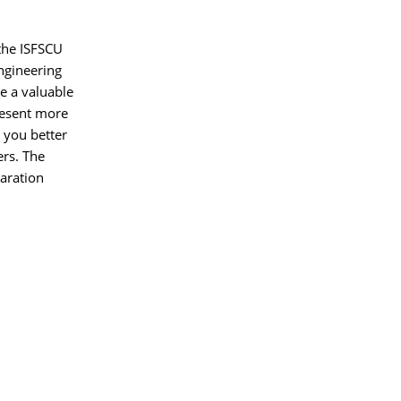
the ISFSCU
ngineering
e a valuable
resent more
 you better
ers. The
paration