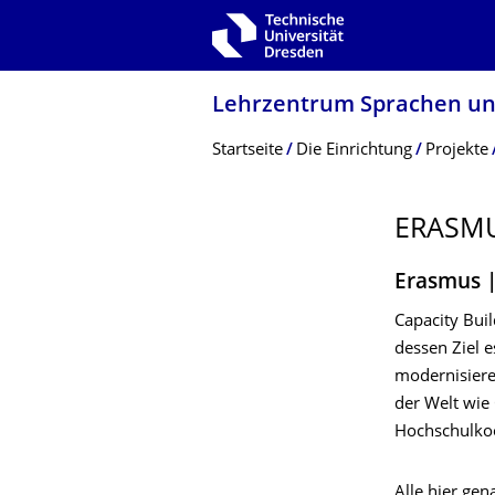
Zur Hauptnavigation springen
Zur Suche springen
Zum Inhalt springen
Lehrzentrum Sprachen un
Breadcrumb-Menü
Startseite
Die Einrichtung
Projekte
ERASMU
Erasmus |
Capacity Bui
dessen Ziel 
modernisiere
der Welt wie
Hochschulkoo
Alle hier ge