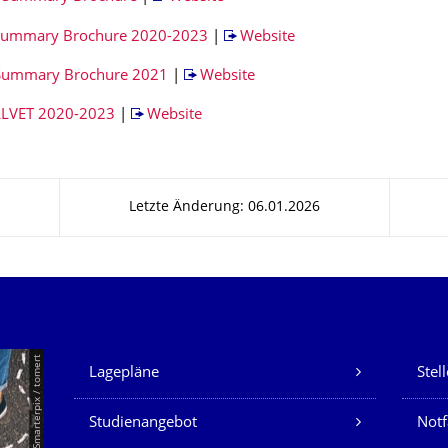
ummary Brochure 2020-2023
|
Website
 Summary Brochure 2021
|
Website
LVET 2020-2023
|
Website
Letzte Änderung: 06.01.2026
Unsere Dienste
© Smarterpix / tomert
Lagepläne
Stel
Studienangebot
Not