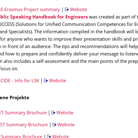
S Erasmus Project summary
|
Website
blic Speaking Handbook for Engineers
was created as part of 
UCCESS (Solutions for Unified Communication Competences for E
and Specialists). The information compiled in the handbook will b
for anyone who wants to improve their presentation skills and p
ly in front of an audience. The tips and recommendations will help
d how to prepare and confidently deliver your message to listen
n also includes a self-assessment and the main points of the pre
focus on.
IDE - Info for LSK
|
Website
ene Projekte
T Summary Brochure
|
Website
ST Summary Brochure
|
Website
 Summary Brochure
|
Website