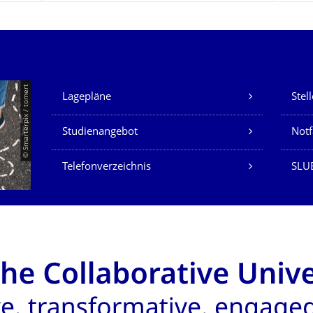
Unsere Dienste
© Smarterpix / tomert
Lagepläne
Stel
Studienangebot
Not
Telefonverzeichnis
SLUB