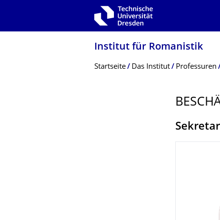
Zur Hauptnavigation springen
Zur Suche springen
Zum Inhalt springen
Institut für Romanistik
Breadcrumb-Menü
Startseite
Das Institut
Professuren
BESCHÄ
Sekretar