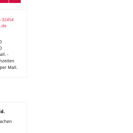
0
0
il. -
hzeiten
per Mail.
Ed.
rachen