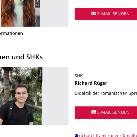
E-MAIL SENDEN
ormationen
nnen und SHKs
© Rüger
SHK
Name
Richard
Rüger
Didaktik der romanischen Sp
E-MAIL SENDEN