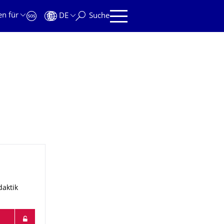
en für
DE
Suche
daktik