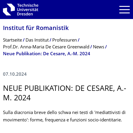
Zur Hauptnavigation springen
Zur Suche springen
Zum Inhalt springen
Institut für Romanistik
Breadcrumb-Menü
Startseite
Das Institut
Professuren
Prof.Dr. Anna-Maria De Cesare Greenwald
News
Neue Publikation: De Cesare, A.-M. 2024
07.10.2024
NEUE PUBLIKATION: DE CESARE, A.-
M. 2024
Sulla diacronia breve dello schwa nei testi di 'mediattivisti di
movimento': forme, frequenza e funzioni socio-identitarie.