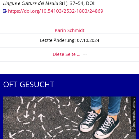
Lingue e Culture dei Media
8(1): 37–54, DOI:
https://doi.org/10.54103/2532-1803/24869
Zu dieser Seite
Karin Schmidt
Letzte Änderung: 07.10.2024
Diese Seite …
OFT GESUCHT
© Smarterpix / tomert