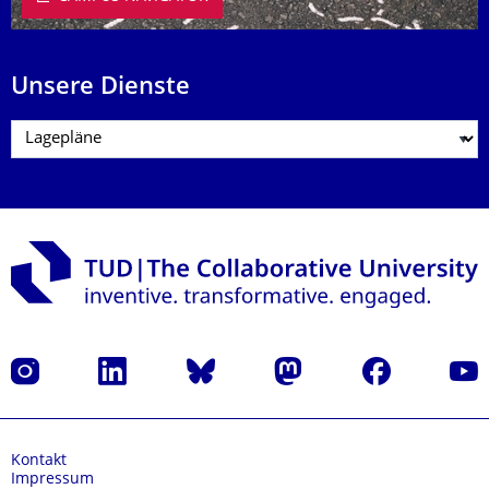
Unsere Dienste
Instagram
LinkedIn
Bluesky
Mastodon
Facebook
Yout
Kontakt
Impressum