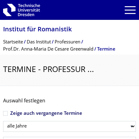
Zur Hauptnavigation springen
Zur Suche springen
Zum Inhalt springen
Institut für Romanistik
Breadcrumb-Menü
Startseite
Das Institut
Professuren
Prof.Dr. Anna-Maria De Cesare Greenwald
Termine
TERMINE - PROFESSUR ...
Auswahl festlegen
Zeige auch vergangene Termine
Jahr wählen