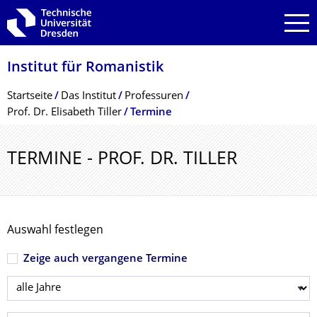
Zur Hauptnavigation springen
Zur Suche springen
Zum Inhalt springen
Institut für Romanistik
Breadcrumb-Menü
Startseite
Das Institut
Professuren
Prof. Dr. Elisabeth Tiller
Termine
TERMINE - PROF. DR. TILLER
Auswahl festlegen
Zeige auch vergangene Termine
Jahr wählen