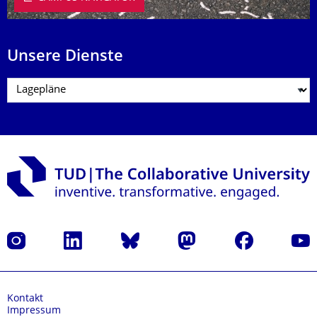
Unsere Dienste
Instagram
LinkedIn
Bluesky
Mastodon
Facebook
Yout
Kontakt
Impressum