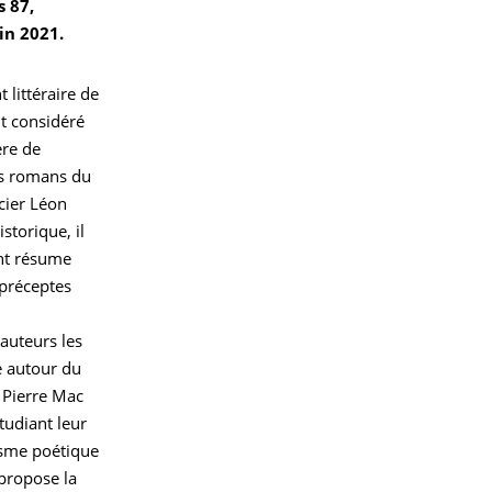
s 87,
in 2021.
littéraire de
nt considéré
re de
 les romans du
cier Léon
storique, il
ant résume
 préceptes
auteurs les
e autour du
 Pierre Mac
étudiant leur
isme poétique
 propose la