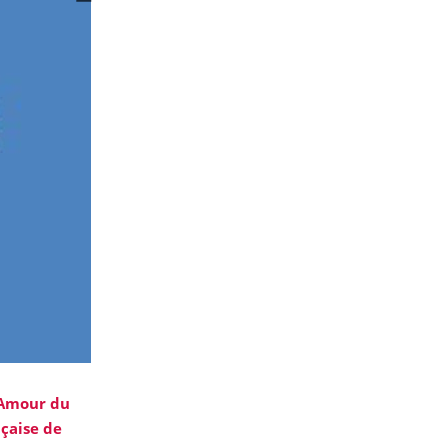
L’Amour du
nçaise de