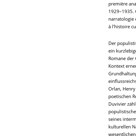
première anal
1929–1935. G
narratologie 
à l'histoire c
Der populisti
ein kurzlebi
Romane der G
Kontext erneu
Grundhaltung
einflussreic
Orlan, Henry 
poetischen R
Duvivier zähl
populistische
seines inter
kulturellen N
wesentlichen