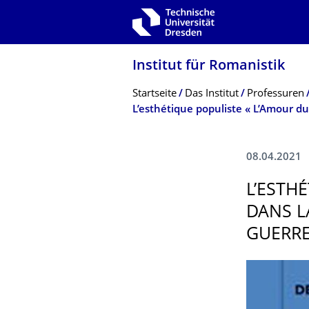
Zur Hauptnavigation springen
Zur Suche springen
Zum Inhalt springen
Institut für Romanistik
Breadcrumb-Menü
Startseite
Das Institut
Professuren
08.04.2021
L’ESTH
DANS L
GUERR