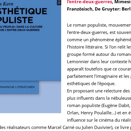
l’entre-deux-guerres
, Mimesi
Französisch, De Gruyter: Berl
Le roman populiste, mouvement 
l'entre-deux-guerres, est souve
comme un phénomène éphémè
l'histoire littéraire. Si l'on relit
groupe formé autour du roman
Lemonnier dans leur contexte hi
apparaît toutefois que ce cour
parfaitement l'imaginaire et les
esthétiques de l'époque.
En proposant une relecture des 
plus influents dans la nébuleus
roman populiste (Eugène Dabit,
Orlan, Henry Poulaille...) et en 
influence sur le cinéma du réal
es réalisateurs comme Marcel Carné ou Julien Duvivier), ce livre