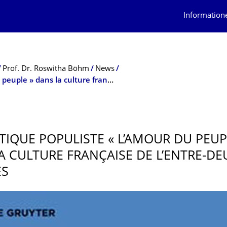
Information
Prof. Dr. Roswitha Böhm
News
L’esthétique populiste « L’Amour du peuple » dans la culture française de l’entre-deux-guerres
ÉTIQUE POPULISTE « L’AMOUR DU PEUP
A CULTURE FRANÇAISE DE L’ENTRE-DE
ES