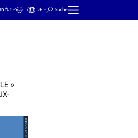
en für
DE
Suche
LE »
UX-
© De Gruyter