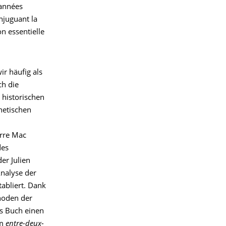
 années
njuguant la
on essentielle
ir häufig als
ch die
historischen
hetischen
erre Mac
des
er Julien
Analyse der
tabliert. Dank
hoden der
es Buch einen
im
entre-deux-