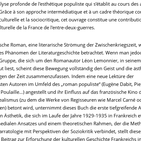
yse profonde de l'esthétique populiste qui s’établit au cours des
râce à son approche intermédiatique et à un cadre théorique co
culturelle et la sociocritique, cet ouvrage constitue une contributi
ulturelle de la France de l'entre-deux-guerres.
sche Roman, eine literarische Strömung der Zwischenkriegszeit, w
ges Phänomen der Literaturgeschichte betrachtet. Wenn man jedo
ruppe, die sich um den Romanautor Léon Lemonnier, in seinem 
t liest, scheint diese Bewegung vollständig den Geist und die äst
en der Zeit zusammenzufassen. Indem eine neue Lektüre der
hsten Autoren im Umfeld des „roman populiste“ (Eugène Dabit, Pi
Poulaille…) angestellt und ihr Einfluss auf das französische Kino 
ealismus (zu dem die Werke von Regisseuren wie Marcel Carné od
en) betont wird, unternimmt dieses Buch die erste tiefgreifende 
n Ästhetik, die sich im Laufe der Jahre 1929-1935 in Frankreich e
medialen Ansatzes und einem theoretischen Rahmen, der die Met
arratologie mit Perspektiven der Soziokritik verbindet, stellt dies
 Beitrag zur Erforschung der kulturellen Geschichte Frankreichs 