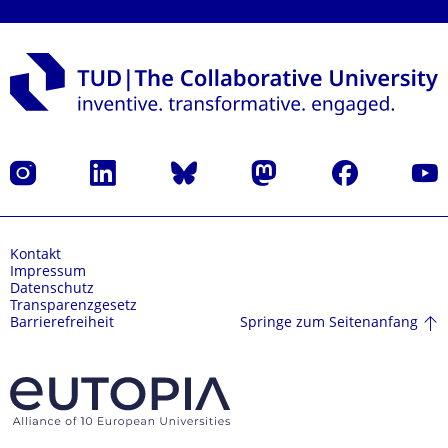
Instagram
LinkedIn
Bluesky
Mastodon
Facebook
Yout
Kontakt
Impressum
Datenschutz
Transparenzgesetz
Springe zum Seitenanfang
Barrierefreiheit