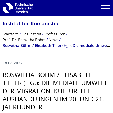
Zur Hauptnavigation springen
Zur Suche springen
Zum Inhalt springen
Institut für Romanistik
Breadcrumb-Menü
Startseite
Das Institut
Professuren
Prof. Dr. Roswitha Böhm
News
Roswitha Böhm / Elisabeth Tiller (Hg.): Die mediale Umwelt der Migration, August 2022
18.08.2022
ROSWITHA BÖHM / ELISABETH
TILLER (HG.): DIE MEDIALE UMWELT
DER MIGRATION. KULTURELLE
AUSHANDLUNGEN IM 20. UND 21.
JAHRHUNDERT