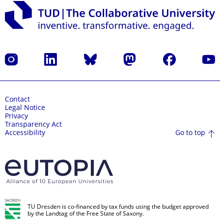
Instagram
LinkedIn
Bluesky
Mastodon
Facebook
YouT
Contact
Legal Notice
Privacy
Transparency Act
Go to top
Accessibility
TU Dresden is co-financed by tax funds using the budget approved
by the Landtag of the Free State of Saxony.