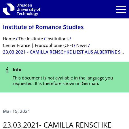
Skip to main navigation
Skip to search
Skip to content
Institute of Romance Studies
Breadcrumb Menu
Home
The Institute
Institutions
Center France | Francophonie (CFF)
News
23.03.2021 - CAMILLA RENSCHKE LIEST AUS ALBERTINE SARRAZINS ROMAN "DER AUSBRUCH"
Status Message
Info
This document is not available in the language you
requested. It is therefore shown in German.
Mar 15, 2021
23.03.2021- CAMILLA RENSCHKE