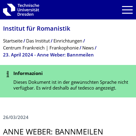
Zur Hauptnavigation springen
Zur Suche springen
Zum Inhalt springen
Institut für Romanistik
Breadcrumb-Menü
Startseite
Das Institut
Einrichtungen
Centrum Frankreich | Frankophonie
News
23. April 2024 - Anne Weber: Bannmeilen
Statusmeldung
Informazioni
Dieses Dokument ist in der gewünschten Sprache nicht
verfügbar. Es wird deshalb auf tedesco angezeigt.
26/03/2024
ANNE WEBER: BANNMEILEN