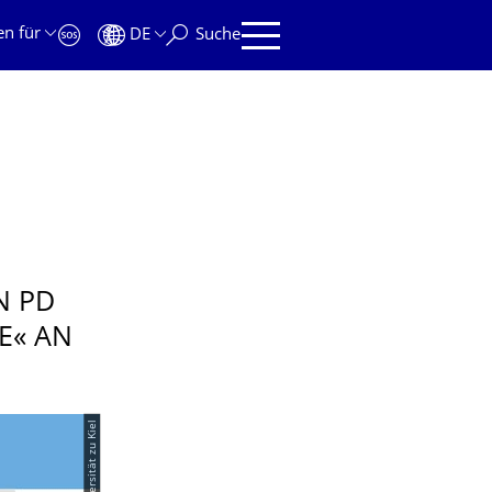
en für
DE
Suche
N PD
E« AN