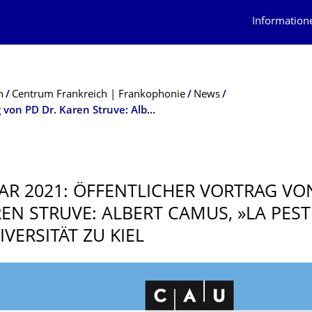
Information
n
Centrum Frankreich | Frankophonie
News
7. Januar 2021: Öffentlicher Vortrag von PD Dr. Karen Struve: Albert Camus, »La peste« an der Universität zu Kiel
UAR 2021: ÖFFENTLICHER VORTRAG VO
REN STRUVE: ALBERT CAMUS, »LA PEST
VERSITÄT ZU KIEL