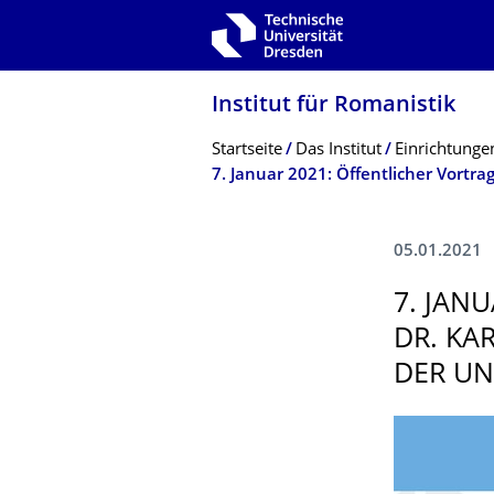
Zur Hauptnavigation springen
Zur Suche springen
Zum Inhalt springen
Institut für Romanistik
Breadcrumb-Menü
Startseite
Das Institut
Einrichtunge
05.01.2021
7. JAN
DR. KA
DER UNI