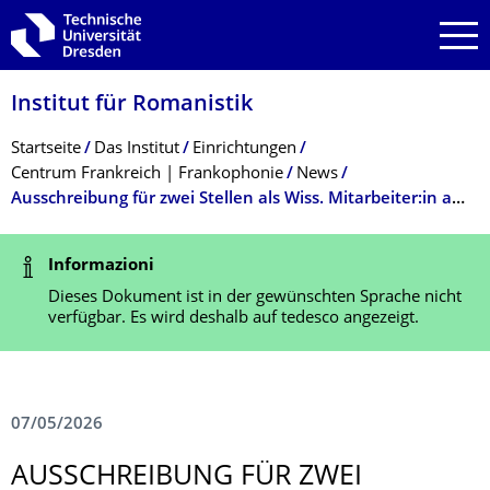
Zur Hauptnavigation springen
Zur Suche springen
Zum Inhalt springen
Institut für Romanistik
Breadcrumb-Menü
Startseite
Das Institut
Einrichtungen
Centrum Frankreich | Frankophonie
News
Ausschreibung für zwei Stellen als Wiss. Mitarbeiter:in am Centre Marc Bloch Berlin ab Oktober 2026
Statusmeldung
Informazioni
Dieses Dokument ist in der gewünschten Sprache nicht
verfügbar. Es wird deshalb auf tedesco angezeigt.
07/05/2026
AUSSCHREIBUNG FÜR ZWEI