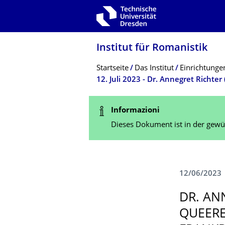
Zur Hauptnavigation springen
Zur Suche springen
Zum Inhalt springen
Institut für Romanistik
Breadcrumb-Menü
Startseite
Das Institut
Einrichtunge
Statusmeldung
Informazioni
Dieses Dokument ist in der gewün
12/06/2023
DR. ANN
QUEERE