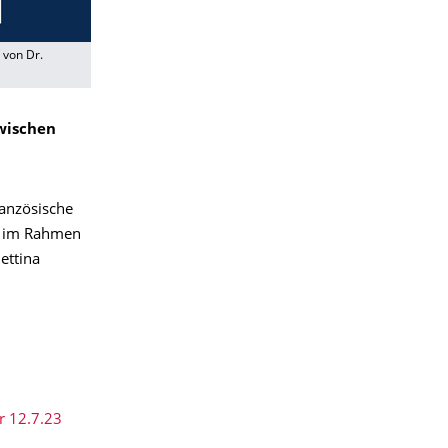
 von Dr.
zwischen
ranzösische
ht im Rahmen
ettina
r 12.7.23