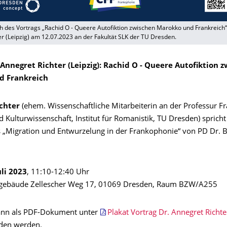
ch des Vortrags „Rachid O - Queere Autofiktion zwischen Marokko und Frankreich“
r (Leipzig) am 12.07.2023 an der Fakultät SLK der TU Dresden.
 Annegret Richter (Leipzig): Rachid O - Queere Autofiktion 
d Frankreich
chter
(ehem. Wissenschaftliche Mitarbeiterin an der Professur F
d Kulturwissenschaft, Institut für Romanistik, TU Dresden) spric
 „Migration und Entwurzelung in der Frankophonie“ von PD Dr. B
uli 2023
, 11:10-12:40 Uhr
äude Zellescher Weg 17, 01069 Dresden, Raum BZW/A255
ann als PDF-Dokument unter
Plakat Vortrag Dr. Annegret Richte
den werden.