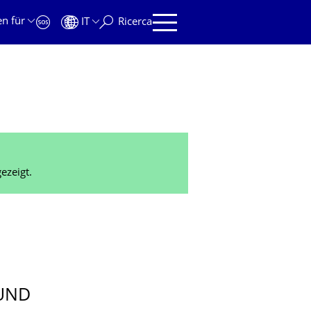
en für
IT
Ricerca
ezeigt.
UND