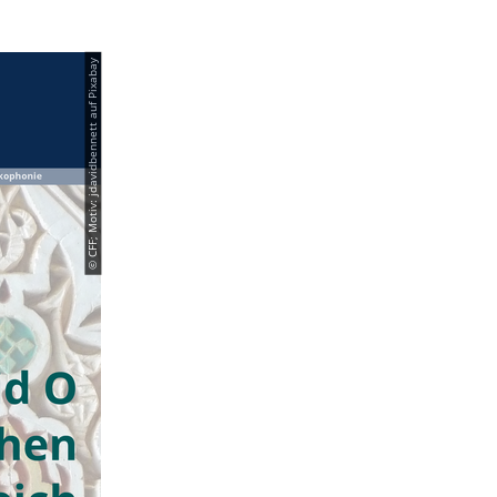
© CFF; Motiv: jdavidbennett auf Pixabay