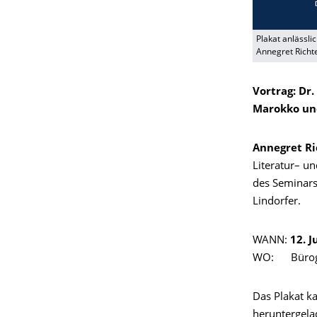
Plakat anlässli
Annegret Richte
Vortrag: Dr.
Marokko un
Annegret Ri
Literatur– un
des Seminars
Lindorfer.
WANN:
12. J
WO: Bürogeb
Das Plakat k
heruntergela