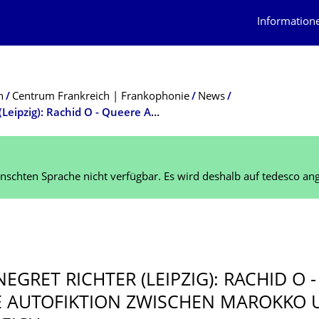
Information
n
Centrum Frankreich | Frankophonie
News
12. Juli 2023 - Dr. Annegret Richter (Leipzig): Rachid O - Queere Autofiktion zwischen Marokko und Frankreich
schten Sprache nicht verfügbar. Es wird deshalb auf tedesco ang
EGRET RICHTER (LEIPZIG): RACHID O -
 AUTOFIKTION ZWISCHEN MAROKKO 