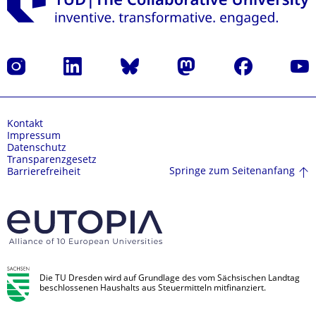
Instagram
LinkedIn
Bluesky
Mastodon
Facebook
Yout
Kontakt
Impressum
Datenschutz
Transparenzgesetz
Springe zum Seitenanfang
Barrierefreiheit
Die TU Dresden wird auf Grundlage des vom Sächsischen Landtag
beschlossenen Haushalts aus Steuermitteln mitfinanziert.