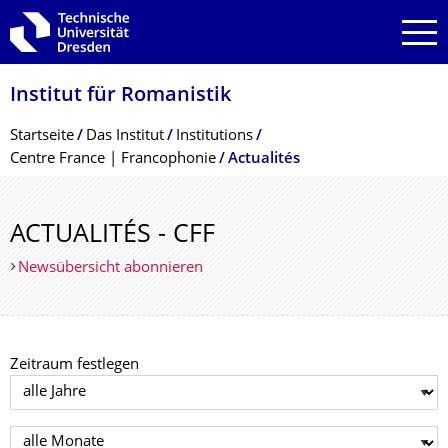
Zur Hauptnavigation springen
Zur Suche springen
Zum Inhalt springen
Institut für Romanistik
Breadcrumb-Menü
Startseite
Das Institut
Institutions
Centre France | Francophonie
Actualités
ACTUALITÉS - CFF
Newsübersicht abonnieren
Zeitraum festlegen
Jahr auswählen
Monat auswählen