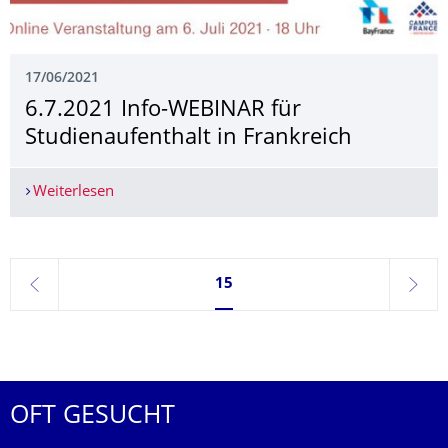
17/06/2021
6.7.2021 Info-WEBINAR für
Studienaufenthalt in Frankreich
Weiterlesen
6.7.2021 Info-WEBINAR für Studienaufenthalt in
Seite 15, aktuell ausgewählt
15
zurück
weite
OFT GESUCHT