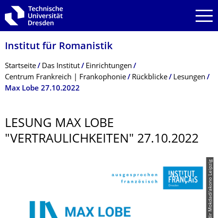
Zur Hauptnavigation springen
Zur Suche springen
Zum Inhalt springen
Institut für Romanistik
Breadcrumb-Menü
Startseite
Das Institut
Einrichtungen
Centrum Frankreich | Frankophonie
Rückblicke
Lesungen
Max Lobe 27.10.2022
LESUNG MAX LOBE
"VERTRAULICHKEI­TEN" 27.10.2022
© IF; Nadir Mokdad/akono Leipzig