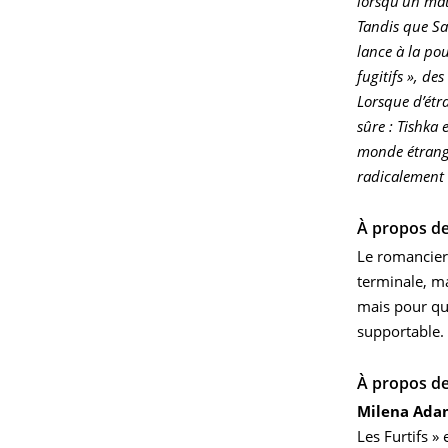
lorsqu’un mati
Tandis que Sa
lance à la po
fugitifs », de
Lorsque d’étr
sûre : Tishka
monde étrange.
radicalement c
À propos de
Le romancie
terminale, m
mais pour qu’
supportable.
À propos de
Milena Ada
Les Furtifs »