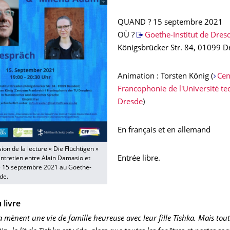
QUAND ? 15 septembre 2021
OÙ ?
Goethe-Institut de Dres
Königsbrücker Str. 84, 01099 D
Animation : Torsten König (
Cen
Francophonie de l'Université t
Dresde
)
En français et en allemand
sion de la lecture « Die Flüchtigen »
Entrée libre.
 Entretien entre Alain Damasio et
 15 septembre 2021 au Goethe-
de.
 livre
a mènent une vie de famille heureuse avec leur fille Tishka. Mais tou