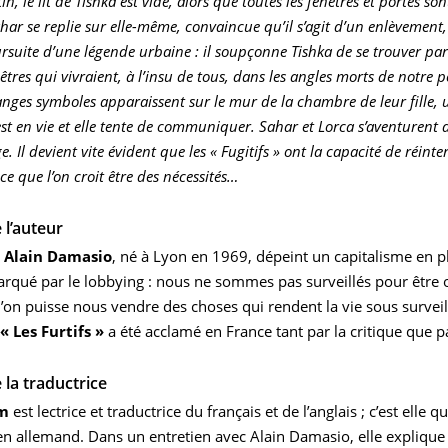
n, le lit de Tishka est vide, alors que toutes les fenêtres et portes so
har se replie sur elle-même, convaincue qu’il s’agit d’un enlèvement,
ursuite d’une légende urbaine : il soupçonne Tishka de se trouver par
s êtres qui vivraient, à l’insu de tous, dans les angles morts de notre 
anges symboles apparaissent sur le mur de la chambre de leur fille, 
 est en vie et elle tente de communiquer. Sahar et Lorca s’aventurent
 Il devient vite évident que les « Fugitifs » ont la capacité de réinte
e que l’on croit être des nécessités…
 l’auteur
r
Alain Damasio
, né à Lyon en 1969, dépeint un capitalisme en 
arqué par le lobbying : nous ne sommes pas surveillés pour être
on puisse nous vendre des choses qui rendent la vie sous surveil
« Les Furtifs »
a été acclamé en France tant par la critique que pa
 la traductrice
m
est lectrice et traductrice du français et de l’anglais ; c’est elle qu
 en allemand. Dans un entretien avec Alain Damasio, elle explique 