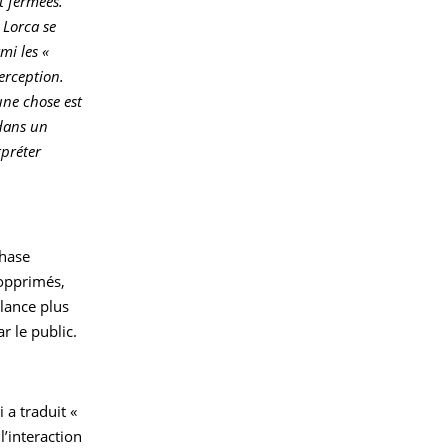
nt fermées.
 Lorca se
mi les «
perception.
une chose est
 dans un
rpréter
phase
 opprimés,
lance plus
r le public.
i a traduit «
l’interaction