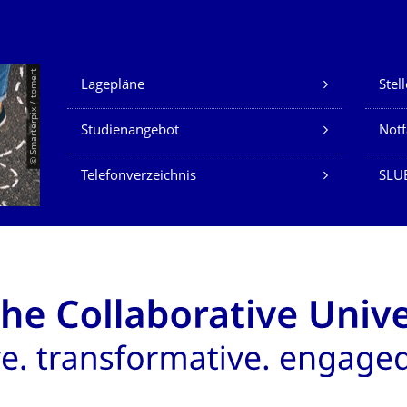
Unsere Dienste
© Smarterpix / tomert
Lagepläne
Stel
Studienangebot
Not
Telefonverzeichnis
SLUB