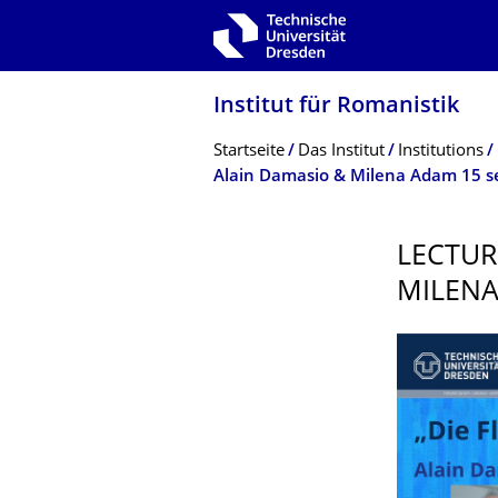
Zur Hauptnavigation springen
Zur Suche springen
Zum Inhalt springen
Institut für Romanistik
Breadcrumb-Menü
Startseite
Das Institut
Institutions
Alain Damasio & Milena Adam 15 
LECTUR
MILENA