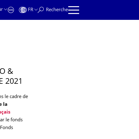
ür
FR
Recherche
IO &
E 2021
s le cadre de
e la
nçais
par le fonds
u Fonds