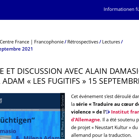
Informationen f
Centre France | Francophonie
Rétrospectives
Lectures
septembre 2021
E ET DISCUSSION AVEC ALAIN DAMAS
 ADAM « LES FUGITIFS » 15 SEPTEMBR
© CFF; Photo: François Grivelet
Cet événement s'est déroulé dan
la
série « Traduire au cœur d
violence » de l'
Institut fra
d'Allemagne
. Il a été soutenu 
de projet « Neustart Kultur » d
allemand pour la traduction.