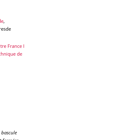
de
,
resde
tre France I
echnique de
t bascule