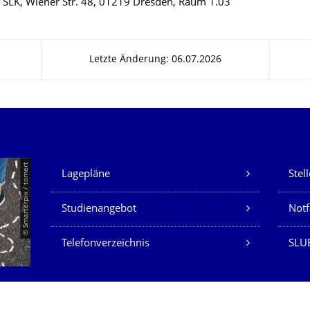
 SLK, Wiener Str. 48, 01219 Dresden, Raum 1.03
Letzte Änderung: 06.07.2026
Unsere Dienste
© Smarterpix / tomert
Lagepläne
Stel
Studienangebot
Not
Telefonverzeichnis
SLUB