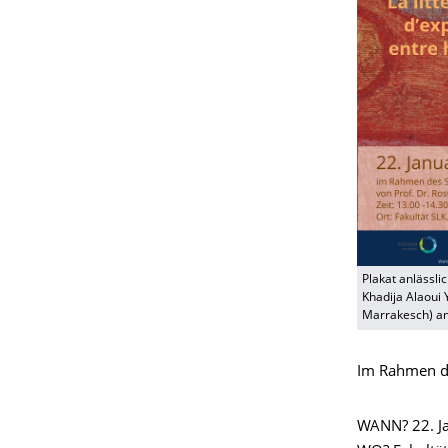
Plakat anlässli
Khadija Alaoui 
Marrakesch) a
Im Rahmen de
WANN? 22. J