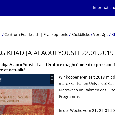
Information
n
Centrum Frankreich | Frankophonie
Rückblicke
Vorträge
K
G KHADIJA ALAOUI YOUSFI 22.01.2019
adija Alaoui Yousfi: La littérature maghrébine d'expression 
re et actualité
© CFF
Wir kooperieren seit 2018 mit 
marokkanischen Université Cad
Marrakech im Rahmen des ER
Programms.
In der Woche vom 21.-25.01.20