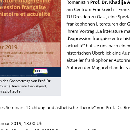
Romanistin
Prof. Dr. Khadija A
am Centrum Frankreich | Frank
TU Dresden zu Gast, eine Spezia
frankophonen Literaturen der G
ihrem Vortrag „La littérature m
d’expression française entre hist
actualité“ hat sie uns nach eine
historischen Überblick eine Au
aktueller frankophoner Autori
Autoren der Maghreb-Länder vor
ch des Gastvortrags von Prof. Dr.
Yousfi (Université Cadi Ayyad,
m 22.01.2019.
s Seminars "Dichtung und ästhetische Theorie" von Prof. Dr. R
anuar 2019, 13:00 Uhr