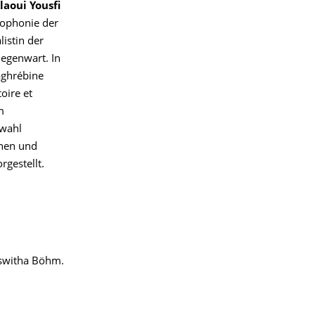
laoui Yousfi
ophonie der
listin der
egenwart. In
aghrébine
oire et
m
swahl
nnen und
gestellt.
oswitha Böhm.