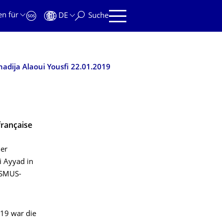
en für
DE
Suche
hadija Alaoui Yousfi 22.01.2019
française
der
i Ayyad in
ASMUS-
19 war die