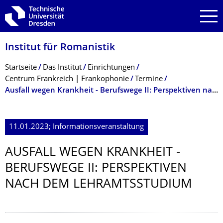
Zur Hauptnavigation springen
Zur Suche springen
Zum Inhalt springen
Institut für Romanistik
Breadcrumb-Menü
Startseite
Das Institut
Einrichtungen
Centrum Frankreich | Frankophonie
Termine
Ausfall wegen Krankheit - Berufswege II: Perspektiven nach dem Lehramtsstudium
11.01.2023; Informationsveranstaltung
AUSFALL WEGEN KRANKHEIT -
BERUFSWEGE II: PERSPEKTIVEN
NACH DEM LEHRAMTSSTUDIUM