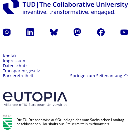
Instagram
LinkedIn
Bluesky
Mastodon
Facebook
Yout
Kontakt
Impressum
Datenschutz
Transparenzgesetz
Springe zum Seitenanfang
Barrierefreiheit
Die TU Dresden wird auf Grundlage des vom Sächsischen Landtag
beschlossenen Haushalts aus Steuermitteln mitfinanziert.