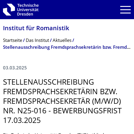
Zur Hauptnavigation springen
Zur Suche springen
Zum Inhalt springen
Institut für Romanistik
Breadcrumb-Menü
Startseite
Das Institut
Aktuelles
Stellenausschreibung Fremdsprachsekretärin bzw. Fremdsprachsekretär (m/w/d) Nr. n25-016 - Bewerbungsfrist 17.03.2025
03.03.2025
STELLENAUS­SCHREIBUNG
FREMDSPRACHSE­KRETÄRIN BZW.
FREMDSPRACHSE­KRETÄR (M/W/D)
NR. N25-016 - BEWERBUNGSFRIST
17.03.2025