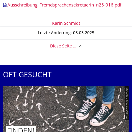
Ausschreibung_Fremdsprachensekretaerin_n25-016.pdf
Zu dieser Seite
Karin Schmidt
Letzte Änderung: 03.03.2025
Diese Seite …
OFT GESUCHT
© Smarterpix / tomert
FINDEN!