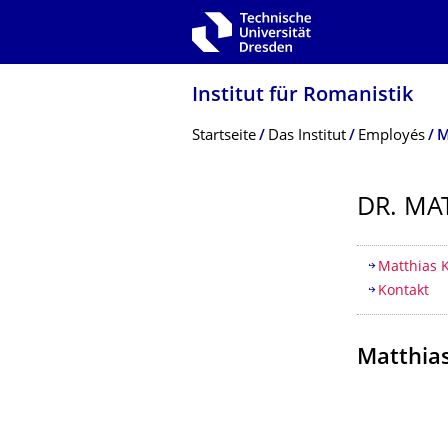
Zur Hauptnavigation springen
Zur Suche springen
Zum Inhalt springen
Institut für Romanistik
Breadcrumb-Menü
Startseite
Das Institut
Employés
M
DR. MA
Inhaltsv
Matthias K
Kontakt
Matthias