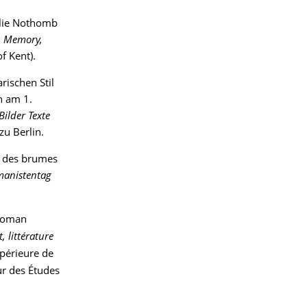
élie Nothomb
y, Memory,
of Kent).
ischen Stil
n am 1.
ilder Texte
zu Berlin.
ai des brumes
manistentag
 roman
t, littérature
upérieure de
ur des Études