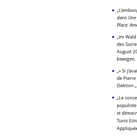
„L’embonp
dans
Une 
Place: Am
„Im Wald
des Surre
August 2
bewegen. I
„« Si j’a
de Pierre
(Sektion 
„Le conce
populiste
et démocr
Tunis (Un
Appliqué