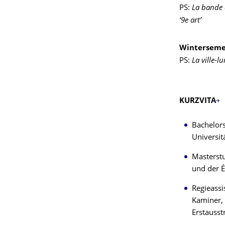
PS:
La bande 
‘9e art’
Winterseme
PS:
La ville-l
KURZVITA
Bachelors
Universit
Masterstu
und der É
Regieassi
Kaminer, 
Erstausst