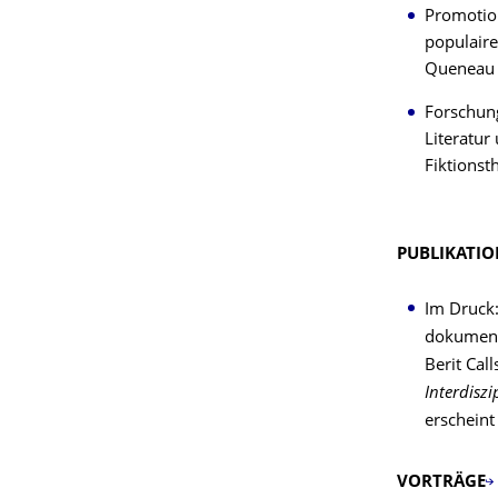
Promotion
populaire
Queneau
Forschung
Literatur
Fiktions
PUBLIKATI
Im Druck
dokumenta
Berit Cal
Interdiszi
erscheint
VORTRÄGE