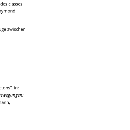
 des classes
 Raymond
züge zwischen
tons“, in:
-Bewegungen:
mann,