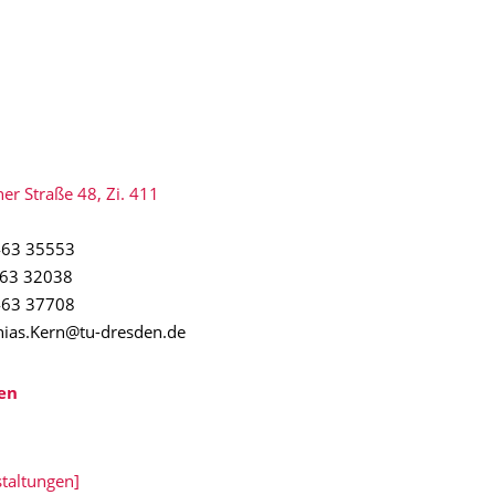
er Straße 48, Zi. 411
463 35553
3 32038
463 37708
ias.Kern@tu-dresden.de
en
taltungen]