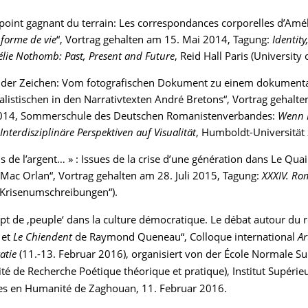
oint gagnant du terrain: Les correspondances corporelles d’Am
forme de vie
“, Vortrag gehalten am 15. Mai 2014, Tagung:
Identit
élie Nothomb: Past, Present and Future
, Reid Hall Paris (University 
 der Zeichen: Vom fotografischen Dokument zu einem dokumentar
alistischen in den Narrativtexten André Bretons“, Vortrag gehalte
014, Sommerschule des Deutschen Romanistenverbandes:
Wenn B
nterdisziplinäre Perspektiven auf Visualität
, Humboldt-Universität 
vais de l’argent… » : Issues de la crise d’une génération dans Le Qu
 Mac Orlan“, Vortrag gehalten am 28. Juli 2015, Tagung:
XXXIV. Ro
„Krisenumschreibungen“).
pt de ‚peuple‘ dans la culture démocratique. Le débat autour du
 et
Le Chiendent
de Raymond Queneau“, Colloque international
Ar
atie
(11.-13. Februar 2016), organisiert von der École Normale S
ité de Recherche Poétique théorique et pratique), Institut Supérie
es en Humanité de Zaghouan, 11. Februar 2016.