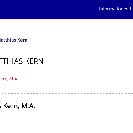
Informationen f
atthias Kern
TTHIAS KERN
erzeichnis
ern, M.A.
 Kern, M.A.