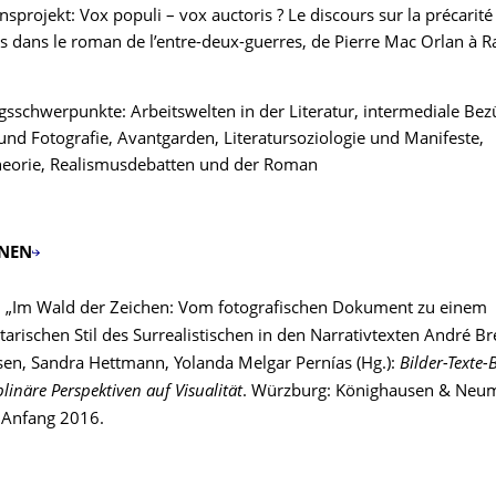
sprojekt: Vox populi – vox auctoris ? Le discours sur la précarité
s dans le roman de l’entre-deux-guerres, de Pierre Mac Orlan à
sschwerpunkte: Arbeitswelten in der Literatur, intermediale Be
 und Fotografie, Avantgarden, Literatursoziologie und Manifeste,
theorie, Realismusdebatten und der Roman
ONEN
: „Im Wald der Zeichen: Vom fotografischen Dokument zu einem
rischen Stil des Surrealistischen in den Narrativtexten André Bre
lsen, Sandra Hettmann, Yolanda Melgar Pernías (Hg.):
Bilder-Texte
plinäre Perspektiven auf Visualität
. Würzburg: Könighausen & Neu
 Anfang 2016.