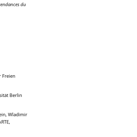
 tendances du
r Freien
ität Berlin
ein, Wladimir
ARTE,