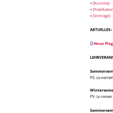
[Kurzvita]
[Publikatio
[Vorträge]
AKTUELLES
Neue Plag
LEHRVERAN
Sommerseme
PS:
La narrati
Winterseme
PS:
Le roman d
Sommerseme