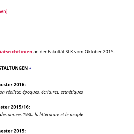
nen]
iatsrichtlinien
an der Fakultät SLK vom Oktober 2015.
STALTUNGEN
ster 2016:
on réaliste: époques, écritures, esthétiques
ster 2015/16:
es années 1930: la littérature et le peuple
ster 2015: