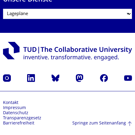
Instagram
LinkedIn
Bluesky
Mastodon
Facebook
Yout
Kontakt
Impressum
Datenschutz
Transparenzgesetz
Springe zum Seitenanfang
Barrierefreiheit