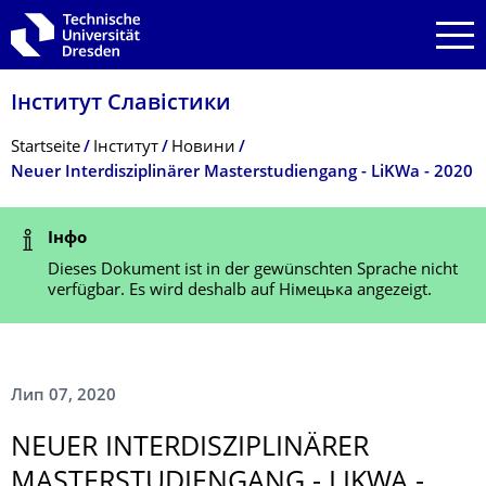
Zur Hauptnavigation springen
Zur Suche springen
Zum Inhalt springen
Інститут Славістики
Breadcrumb-Menü
Startseite
Інститут
Новини
Neuer Interdisziplinärer Masterstudiengang - LiKWa - 2020
Statusmeldung
Інфо
Dieses Dokument ist in der gewünschten Sprache nicht
verfügbar. Es wird deshalb auf Німецька angezeigt.
Лип 07, 2020
NEUER INTERDISZIPLINÄRER
MASTERSTUDIENGANG - LIKWA -