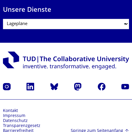
Unsere Dienste
Instagram
LinkedIn
Bluesky
Mastodon
Facebook
Yout
Kontakt
Impressum
Datenschutz
Transparenzgesetz
Springe zum Seitenanfang
Barrierefreiheit