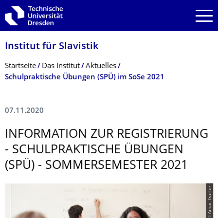
Zur Hauptnavigation springen
Zur Suche springen
Zum Inhalt springen
Institut für Slavistik
Breadcrumb-Menü
Startseite
Das Institut
Aktuelles
Schulpraktische Übungen (SPÜ) im SoSe 2021
07.11.2020
INFORMATION ZUR REGISTRIERUNG
- SCHULPRAKTISCHE ÜBUNGEN
(SPÜ) - SOMMERSEMESTER 2021
© Amac Garbe