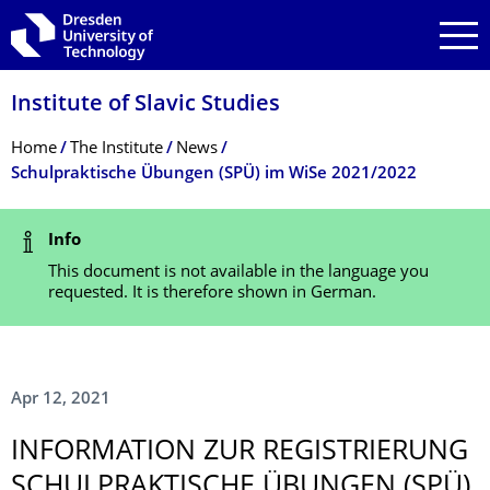
Skip to main navigation
Skip to search
Skip to content
Institute of Slavic Studies
Breadcrumb Menu
Home
The Institute
News
Schulpraktische Übungen (SPÜ) im WiSe 2021/2022
Status Message
Info
This document is not available in the language you
requested. It is therefore shown in German.
Apr 12, 2021
INFORMATION ZUR REGISTRIERUNG
SCHULPRAKTISCHE ÜBUNGEN (SPÜ)