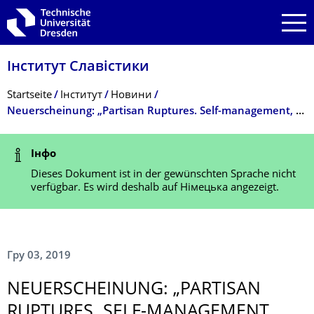
Zur Hauptnavigation springen
Zur Suche springen
Zum Inhalt springen
Інститут Славістики
Breadcrumb-Menü
Startseite
Інститут
Новини
Neuerscheinung: „Partisan Ruptures. Self-management, Market Reform and the Spectre of Socialist Yugoslavia“
Statusmeldung
Інфо
Dieses Dokument ist in der gewünschten Sprache nicht
verfügbar. Es wird deshalb auf Німецька angezeigt.
Гру 03, 2019
NEUERSCHEINUNG: „PARTISAN
RUPTURES. SELF-MANAGEMENT,