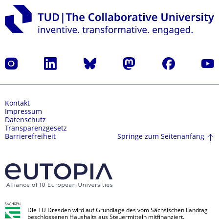
Instagram
LinkedIn
Bluesky
Mastodon
Facebook
Yout
Kontakt
Impressum
Datenschutz
Transparenzgesetz
Springe zum Seitenanfang
Barrierefreiheit
Die TU Dresden wird auf Grundlage des vom Sächsischen Landtag
beschlossenen Haushalts aus Steuermitteln mitfinanziert.