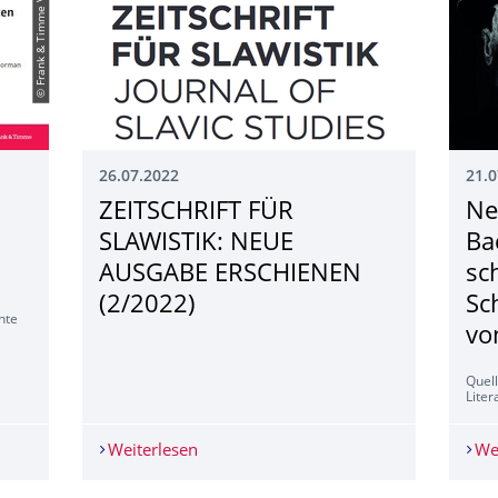
© Frank & Timme Verlag
26.07.2022
21.0
ZEITSCHRIFT FÜR
Ne
SLAWISTIK: NEUE
Ba
AUSGABE ERSCHIENEN
sc
(2/2022)
Sc
hte
vo
Quell
Liter
istik im Garten (2022)
Weiterlesen
ZEITSCHRIFT FÜR SLAWISTIK: NEUE AU
We