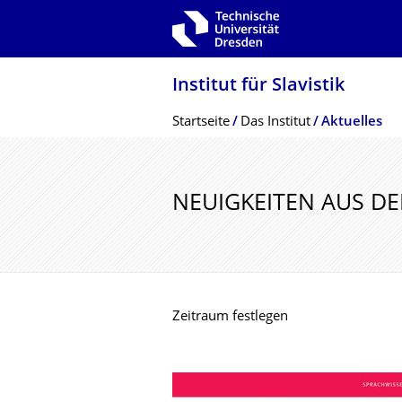
Zur Hauptnavigation springen
Zur Suche springen
Zum Inhalt springen
Institut für Slavistik
Breadcrumb-Menü
Startseite
Das Institut
Aktuelles
NEUIGKEITEN AUS DER
Zeitraum festlegen