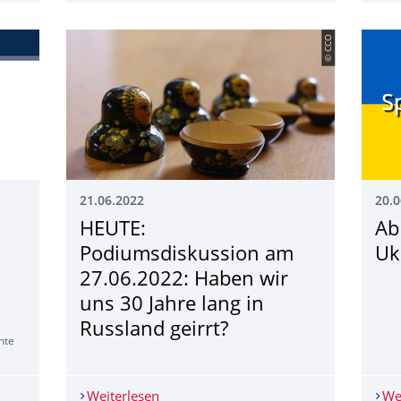
© CCO
21.06.2022
20.0
HEUTE:
Ab
Podiumsdiskussion am
Uk
27.06.2022: Haben wir
uns 30 Jahre lang in
Russland geirrt?
hte
anfred Sapper (Zeitschrift Osteuropa) am 28.06.2022
Weiterlesen
HEUTE: Podiumsdiskussion am 27.06.202
We