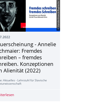
© Vandenhoeck-Ruprecht Verlag
7.2022
uerscheinung - Annelie
chmaier: Fremdes
hreiben – fremdes
hreiben. Konzeptionen
n Alienität (2022)
e: Aktuelles - Lehrstuhl für Slavische
aturwissenschaft
SGABE ERSCHIENEN (2/2022)
iterlesen
Neuerscheinung - Annelie Bachmaier: Fremdes schreiben