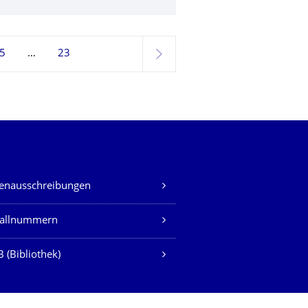
5
23
weiter
lenausschreibungen
fallnummern
 (Bibliothek)