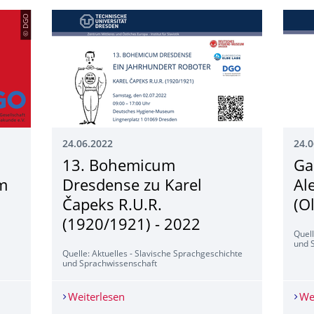
© DGO
24.06.2022
24.0
13. Bohemicum
Ga
m
Dresdense zu Karel
Al
Čapeks R.U.R.
(O
(1920/1921) - 2022
Quell
und 
Quelle: Aktuelles - Slavische Sprachgeschichte
und Sprachwissenschaft
ukunft Osteuropa“ am 21. Oktober 2022
Weiterlesen
13. Bohemicum Dresdense zu Karel Čap
We