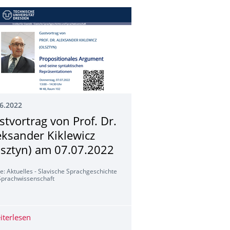
6.2022
stvortrag von Prof. Dr.
eksander Kiklewicz
lsztyn) am 07.07.2022
e: Aktuelles - Slavische Sprachgeschichte
Sprachwissenschaft
eks R.U.R. (1920/1921) - 2022
iterlesen
Gastvortrag von Prof. Dr. Aleksander Kiklewicz (Olszty