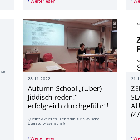
ler Wertekomplex im postjugoslawischen Montenegro“ – Vortrag u
Weiterlesen
UPDATE: Information zur Registrierun
We
© IfSl
hte
28.11.2022
21.1
Autumn School „(Über)
ZE
Jiddisch reden!“
SL
erfolgreich durchgeführt!
AU
(4
Quelle: Aktuelles - Lehrstuhl für Slavische
Literaturwissenschaft
chungsarbeit von Prof. Dr. Kuße
Weiterlesen
Autumn School „(Über) Jiddisch reden!“
We