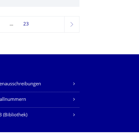
23
weiter
lenausschreibungen
fallnummern
 (Bibliothek)