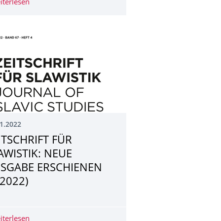
nd Kolloquium am 24. Januar 2023
g der Schulpraktischen Übungen (SPÜ) im Sommersemester 2023
iterlesen
Discourse Analysis Workshop – December 8, 2022
1.2022
ITSCHRIFT FÜR
AWISTIK: NEUE
SGABE ERSCHIENEN
/2022)
 erfolgreich durchgeführt!
iterlesen
ZEITSCHRIFT FÜR SLAWISTIK: NEUE AUSGABE ERSCHIENE