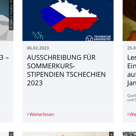
© Clipart Credits: Pixabay
06.02.2023
25.0
3 –
AUSSCHREIBUNG FÜR
Le
SOM­MERKURS-
Ei
STIPENDIEN TSCHECHIEN
au
2023
Ja
Quell
und 
 23 – 29, 2023
Weiterlesen
AUSSCHREIBUNG FÜR SOM­MERKURS-S
We