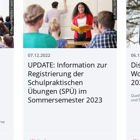
© PantherMedia / kastro
© Amac Garbe
07.12.2022
06.1
UPDATE: Information zur
Di
Registrierung der
Wo
Schulpraktischen
20
Übungen (SPÜ) im
Quell
.
Sommersemester 2023
und 
hte