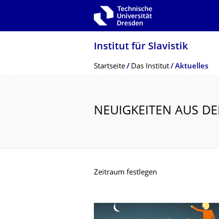
Zur Hauptnavigation springen
Zur Suche springen
Zum Inhalt springen
Institut für Slavistik
Breadcrumb-Menü
Startseite
Das Institut
Aktuelles
NEUIGKEITEN AUS DER
Zeitraum festlegen