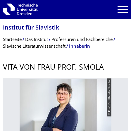
Zur Hauptnavigation springen
Zur Suche springen
Zum Inhalt springen
Institut für Slavistik
Breadcrumb-Menü
Startseite
Das Institut
Professuren und Fachbereiche
Slavische Literaturwissenschaft
Inhaberin
VITA VON FRAU PROF. SMOLA
© Prof. Dr. Klavdia Smola