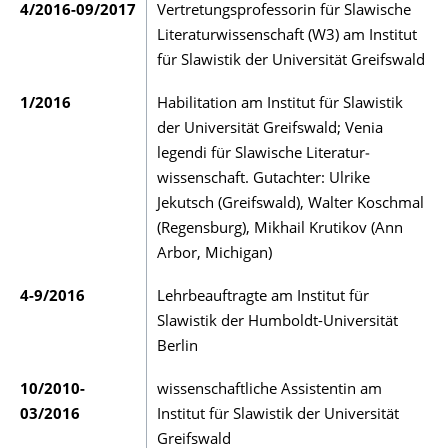
4/2016-09/2017
Vertretungsprofessorin für Slawische
Literaturwis­sen­schaft (W3) am Institut
für Slawistik der Uni­­versität Greifs­wald
1/2016
Habilitation am Institut für Slawistik
der Universität Greif­s­wald; Venia
legendi für Slawische Lite­ra­tur­
wissenschaft. Gutachter: Ulrike
Jekutsch (Greifs­wald), Walter Koschmal
(Regensburg), Mikhail Kru­tikov (Ann
Arbor, Michigan)
4-9/2016
Lehrbeauftragte am Institut für
Slawistik der Hum­boldt-Universität
Berlin
10/2010-
wissenschaftliche Assistentin am
03/2016
Institut für Slawistik der Uni­­versität
Greifswald