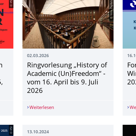
© IfSl
© Nils Eisfeld
02.03.2026
16.1
n
Ringvorlesung „History of
Fo
Academic (Un)Freedom“ -
Wi
,
vom 16. April bis 9. Juli
20
2026
in the Post-Stalinist Era - Workshop - 25. März 25, 2026
Weiterlesen
Ringvorlesung „History of Academic (Un
We
© IfSl
13.10.2024