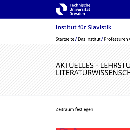
Zur Hauptnavigation springen
Zur Suche springen
Zum Inhalt springen
Institut für Slavistik
Breadcrumb-Menü
Startseite
Das Institut
Professuren 
AKTUELLES - LEHRST
LITERATURWIS­SENSC
Zeitraum festlegen