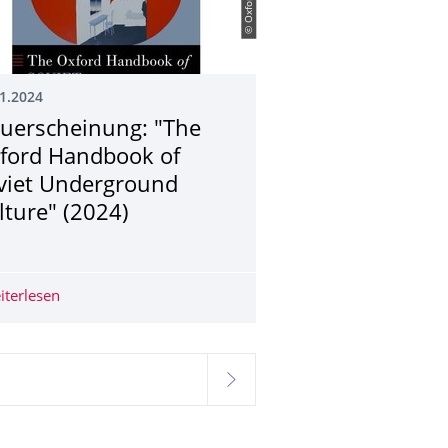
1.2024
uerscheinung: "The
ford Handbook of
viet Underground
lture" (2024)
zed Researchers? Between Local and Western Perspectives " März 
iterlesen
Neuerscheinung: "The Oxford Handbook of Soviet Under
weiter