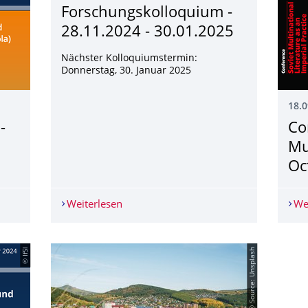
Forschungskollo­quium -
28.11.2024 - 30.01.2025
Nächster Kolloquiumstermin:
Donnerstag, 30. Januar 2025
18.0
-
Co
Mu
Oc
m - Sommersemester 2025
Weiterlesen
Forschungskolloquium - 28.11.2024 - 
We
© IfSl
© Source: Unsplash