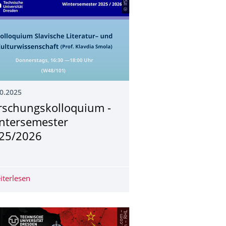
© IfSl
0.2025
rschungskollo­quium -
ntersemester
25/2026
)Freedom“ - vom 16. April bis 9. Juli 2026
iterlesen
Forschungskolloquium - Wintersemester 2025/2026