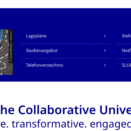
Unsere Dienste
© Smarterpix / tomert
Lagepläne
Stel
Studienangebot
Not
Telefonverzeichnis
SLUB