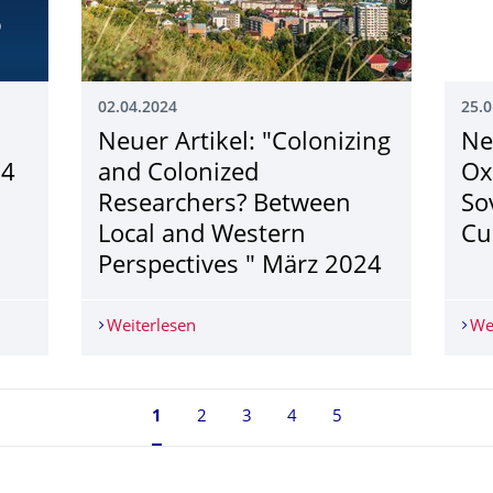
02.04.2024
25.0
:
Neuer Artikel: "Colonizing
Ne
24
and Colonized
Ox
Researchers? Between
So
Local and Western
Cu
Perspectives " März 2024
: 25.04.2024 – 20.06.2024
Weiterlesen
Neuer Artikel: "Colonizing and Coloni
We
Seite 1, aktuell ausgewählt
1
2
3
4
5