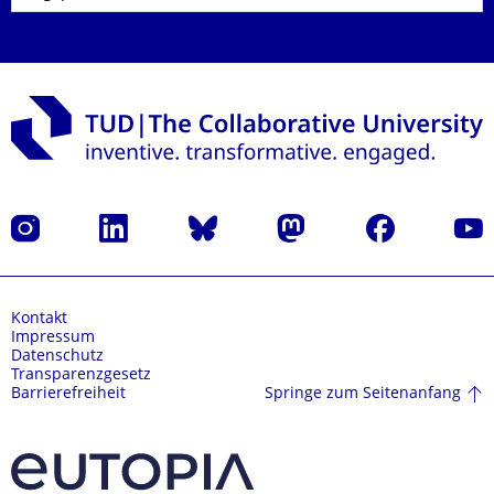
Instagram
LinkedIn
Bluesky
Mastodon
Facebook
Yout
Kontakt
Impressum
Datenschutz
Transparenzgesetz
Springe zum Seitenanfang
Barrierefreiheit